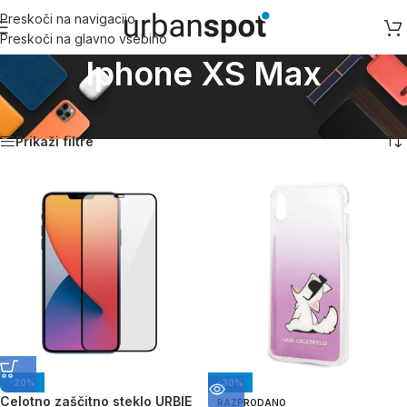
Preskoči na navigacijo
Preskoči na glavno vsebino
Iphone XS Max
Domov
/
Apple
/
Iphone XS Max
Prikaz vseh 3 rezultatov
Prikaži filtre
-20%
-30%
Celotno zaščitno steklo URBIE
RAZPRODANO