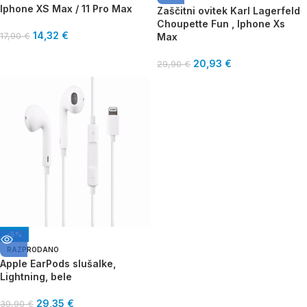
Iphone XS Max / 11 Pro Max
Zaščitni ovitek Karl Lagerfeld
Choupette Fun , Iphone Xs
14,32
€
17,90
€
Max
20,93
€
29,90
€
-5%
RAZPRODANO
Apple EarPods slušalke,
Lightning, bele
29,35
€
30,90
€