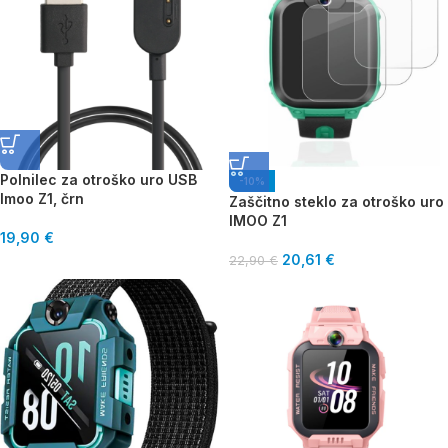
Polnilec za otroško uro USB
-10%
Imoo Z1, črn
Zaščitno steklo za otroško uro
IMOO Z1
19,90
€
20,61
€
22,90
€