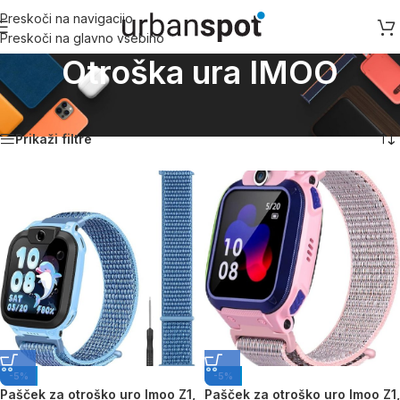
Preskoči na navigacijo
Preskoči na glavno vsebino
Otroška ura IMOO
Domov
/
Otroška ura IMOO
Prikaz vseh 11 rezultatov
Prikaži filtre
-5%
-5%
Pašček za otroško uro Imoo Z1,
Pašček za otroško uro Imoo Z1,