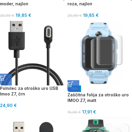
moder, najlon
roza, najlon
19,85
€
19,85
€
20,90
€
20,90
€
Polnilec za otroško uro USB
-10%
Imoo Z7, črn
Zaščitna folija za otroško uro
IMOO Z7, matt
24,90
€
17,91
€
19,90
€