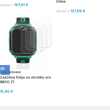
Urbie
197,91
€
219,90
€
127,99
€
159,99
€
RAZPRODANO
Zaščitna folija za otroško uro
IMOO Z1
15,90
€