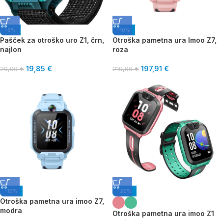
-5%
-10%
Pašček za otroško uro Z1, črn,
Otroška pametna ura Imoo Z7,
najlon
roza
19,85
€
197,91
€
20,90
€
219,90
€
-10%
-20%
Otroška pametna ura imoo Z7,
modra
Otroška pametna ura imoo Z1