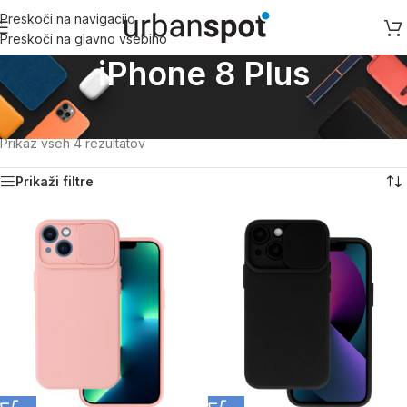
Preskoči na navigacijo
Preskoči na glavno vsebino
iPhone 8 Plus
Domov
/
Apple
/
Apple iPhone 7 serija
/
Apple iPhone 8 serija
/
iPhone 8 Plus
Prikaz vseh 4 rezultatov
Prikaži filtre