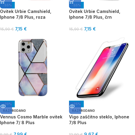
-55%
-55%
Ovitek Urbie Camshield,
Ovitek Urbie Camshield,
Iphone 7/8 Plus, roza
Iphone 7/8 Plus, črn
7,15
€
7,15
€
15,90
€
15,90
€
-20%
-25%
RAZPRODANO
RAZPRODANO
Vennus Cosmo Marble ovitek
Vigo zaščitno steklo, Iphone
Iphone 7/ 8 Plus
7/8 Plus
7,99
€
9,67
€
9,99
€
12,90
€