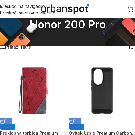
Preskoči na navigacijo
Preskoči na glavno vsebino
Honor 200 Pro
Domov
/
Honor
/
Honor 200 Pro
Prikaz vseh 6 rezultatov
Prikaži filtre
-20%
-30%
Preklopna torbica Premium
Ovitek Urbie Premium Carbon,