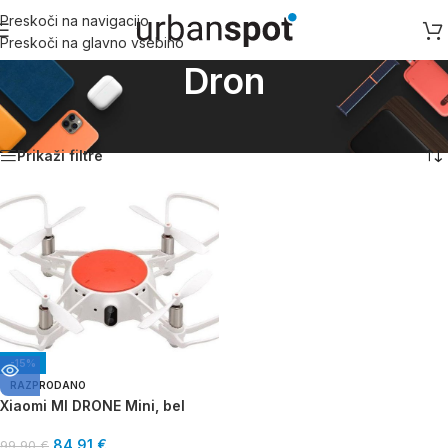
Preskoči na navigacijo
Preskoči na glavno vsebino
Dron
Domov
/
Dron
Prikaz rezultata
Prikaži filtre
-15%
RAZPRODANO
Xiaomi MI DRONE Mini, bel
84,91
€
99,90
€