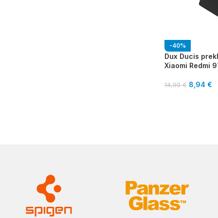
-40%
Dux Ducis prekl
Xiaomi Redmi 9
8,94
€
14,90
€