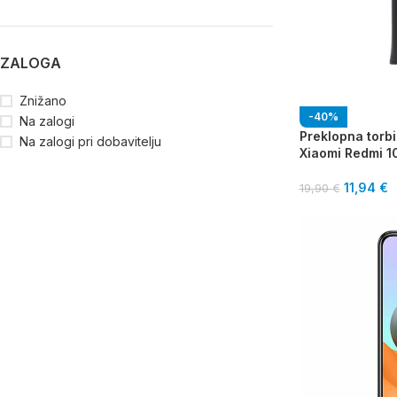
ZALOGA
Znižano
-40%
Na zalogi
Preklopna torb
Na zalogi pri dobavitelju
Xiaomi Redmi 1
11,94
€
19,90
€