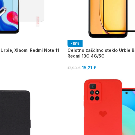
-15%
 Urbie, Xiaomi Redmi Note 11
Celotno zaščitno steklo Urbie B
Redmi 13C 4G/5G
15,21
€
17,90
€