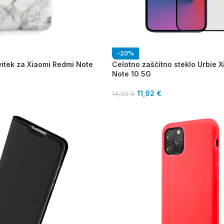
-20%
vitek za Xiaomi Redmi Note
Celotno zaščitno steklo Urbie 
Note 10 5G
11,92
€
14,90
€