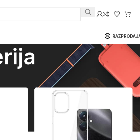
RAZPRODAJ
rija
ikaži
9
12
18
24