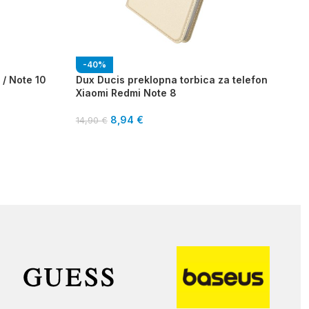
-40%
 / Note 10
Dux Ducis preklopna torbica za telefon
Xiaomi Redmi Note 8
8,94
€
14,90
€