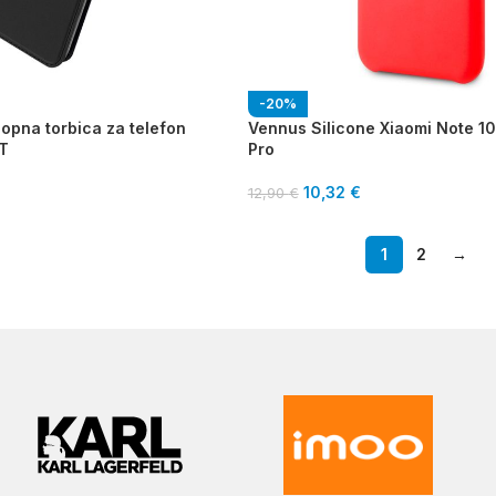
-20%
opna torbica za telefon
Vennus Silicone Xiaomi Note 10
T
Pro
10,32
€
12,90
€
1
2
→