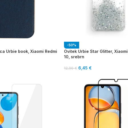
-50%
ica Urbie book, Xiaomi Redmi
Ovitek Urbie Star Glitter, Xiaom
10, srebrn
6,45
€
12,90
€