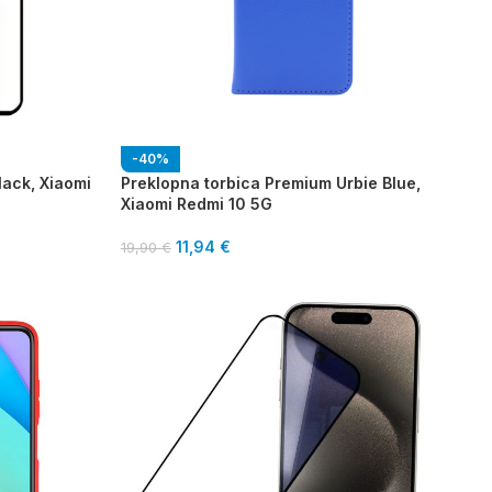
-40%
lack, Xiaomi
Preklopna torbica Premium Urbie Blue,
Xiaomi Redmi 10 5G
11,94
€
19,90
€