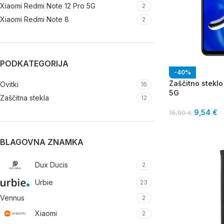
Xiaomi Redmi Note 12 Pro 5G
2
Xiaomi Redmi Note 8
2
PODKATEGORIJA
-40%
Zaščitno steklo
Ovitki
16
5G
Zaščitna stekla
12
9,54
€
15,90
€
BLAGOVNA ZNAMKA
Dux Ducis
2
Urbie
23
Vennus
2
Xiaomi
2