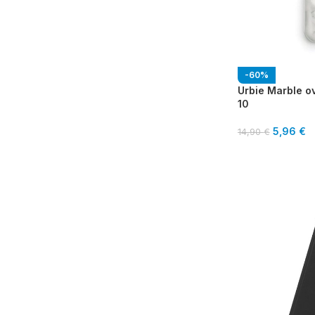
-60%
Urbie Marble o
10
5,96
€
14,90
€