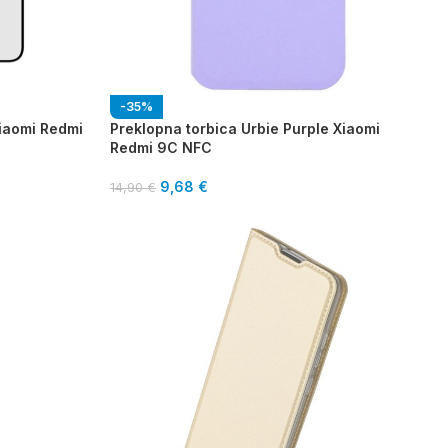
-35%
Xiaomi Redmi
Preklopna torbica Urbie Purple Xiaomi
Redmi 9C NFC
9,68
€
14,90
€