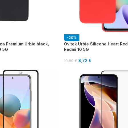
-20%
ica Premium Urbie black,
Ovitek Urbie Silicone Heart Red
0 5G
Redmi 10 5G
8,72
€
10,90
€