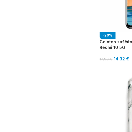
-20%
Celotno zaščitn
Redmi 10 5G
14,32
€
17,90
€