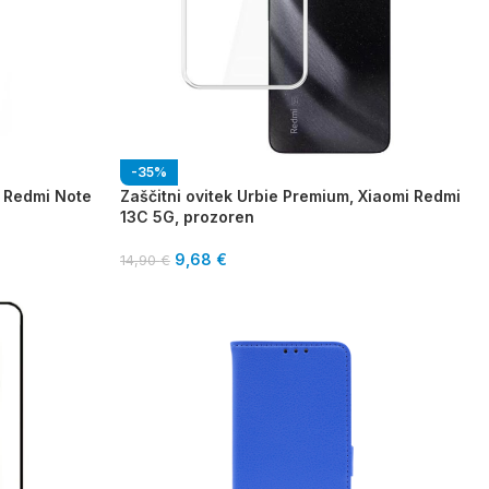
-35%
i Redmi Note
Zaščitni ovitek Urbie Premium, Xiaomi Redmi
13C 5G, prozoren
9,68
€
14,90
€