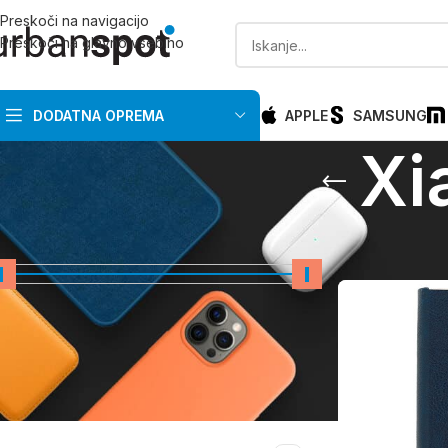
Preskoči na navigacijo
Preskoči na glavno vsebino
DODATNA OPREMA
APPLE
SAMSUNG
Xi
CENA
Domov
/
Xiaomi
/
X
Cena:
0 €
—
20 €
FILTRIRAJ
PRIMERNO ZA PROIZVAJALCA