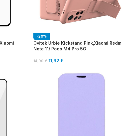
-20%
 Xiaomi
Ovitek Urbie Kickstand Pink,Xiaomi Redmi
Note 11/ Poco M4 Pro 5G
11,92
€
14,90
€