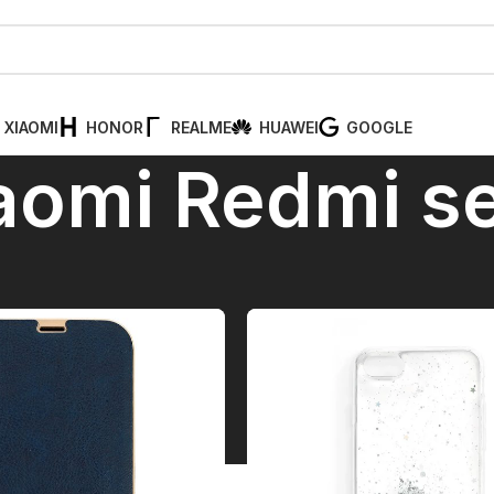
XIAOMI
HONOR
REALME
HUAWEI
GOOGLE
aomi Redmi se
iaomi Redmi serija
Pr