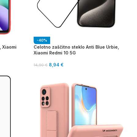
-40%
, Xiaomi
Celotno zaščitno steklo Anti Blue Urbie,
Xiaomi Redmi 10 5G
8,94
€
14,90
€