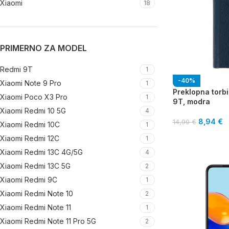
Xiaomi
18
PRIMERNO ZA MODEL
Redmi 9T
1
-40%
Xiaomi Note 9 Pro
1
Preklopna torb
Xiaomi Poco X3 Pro
1
9T, modra
Xiaomi Redmi 10 5G
4
8,94
€
14,90
€
Xiaomi Redmi 10C
1
Xiaomi Redmi 12C
1
Xiaomi Redmi 13C 4G/5G
4
Xiaomi Redmi 13C 5G
2
Xiaomi Redmi 9C
1
Xiaomi Redmi Note 10
2
Xiaomi Redmi Note 11
1
Xiaomi Redmi Note 11 Pro 5G
2