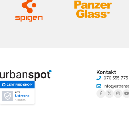
Kontakt
070 555 775
info@urbansp
LITE
Ustrezno
41 mnenj