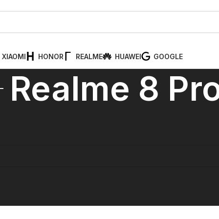
XIAOMI
HONOR
REALME
HUAWEI
GOOGLE
Realme 8 Pr
Realme 8 Pro
kov ni mogoče najti.