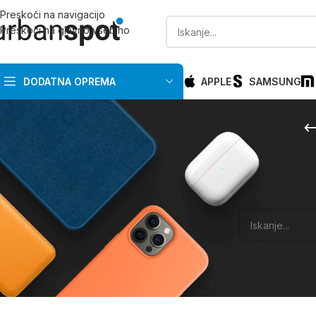
Preskoči na navigacijo
Preskoči na glavno vsebino
DODATNA OPREMA
APPLE
SAMSUNG
ZALOGA
Domov
/
Realme
/
Znižano
Ujemajočih izdel
Na zalogi
Na zalogi pri dobavitelju