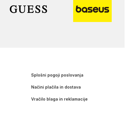
Splošni pogoji poslovanja
Načini plačila in dostava
Vračilo blaga in reklamacije
Reševanje pritožb in sporov
Varovanje osebnih podatkov in piškotki