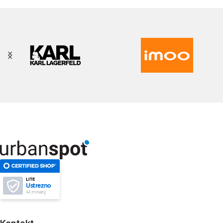
LITE
Ustrezno
41 mnenj