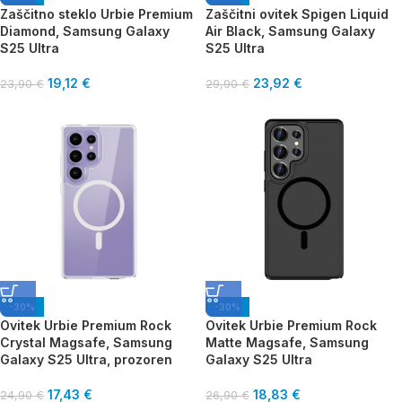
Zaščitno steklo Urbie Premium
Zaščitni ovitek Spigen Liquid
Diamond, Samsung Galaxy
Air Black, Samsung Galaxy
S25 Ultra
S25 Ultra
19,12
€
23,92
€
23,90
€
29,90
€
-30%
-30%
Ovitek Urbie Premium Rock
Ovitek Urbie Premium Rock
Crystal Magsafe, Samsung
Matte Magsafe, Samsung
Galaxy S25 Ultra, prozoren
Galaxy S25 Ultra
17,43
€
18,83
€
24,90
€
26,90
€