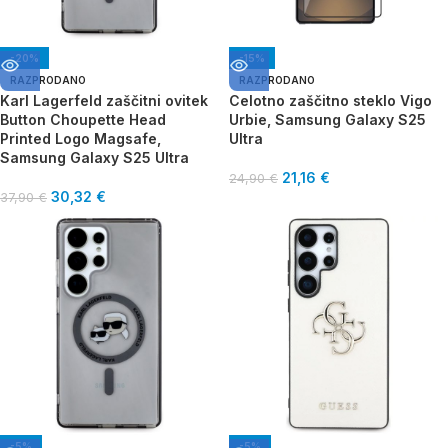
-20%
-15%
RAZPRODANO
RAZPRODANO
Karl Lagerfeld zaščitni ovitek
Celotno zaščitno steklo Vigo
Button Choupette Head
Urbie, Samsung Galaxy S25
Printed Logo Magsafe,
Ultra
Samsung Galaxy S25 Ultra
21,16
€
24,90
€
30,32
€
37,90
€
-5%
-5%