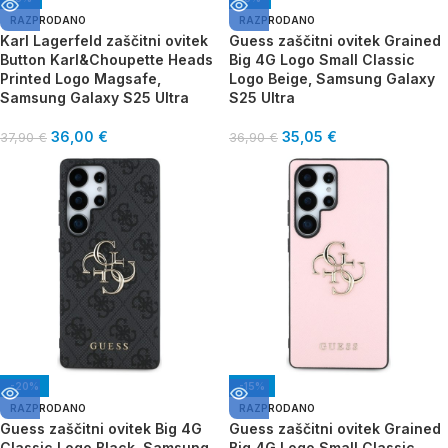
RAZPRODANO
RAZPRODANO
Karl Lagerfeld zaščitni ovitek
Guess zaščitni ovitek Grained
Button Karl&Choupette Heads
Big 4G Logo Small Classic
Printed Logo Magsafe,
Logo Beige, Samsung Galaxy
Samsung Galaxy S25 Ultra
S25 Ultra
36,00
€
35,05
€
37,90
€
36,90
€
-20%
-15%
RAZPRODANO
RAZPRODANO
Guess zaščitni ovitek Big 4G
Guess zaščitni ovitek Grained
Classic Logo Black, Samsung
Big 4G Logo Small Classic