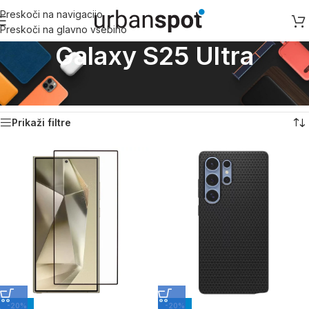
Preskoči na navigacijo
Preskoči na glavno vsebino
Galaxy S25 Ultra
Domov
/
Samsung
/
Samsung S serija
/
Galaxy S25 Ultra
Prikaz vseh 17 rezultatov
Prikaži filtre
-20%
-20%