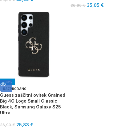
35,05
€
36,90
€
-30%
RAZPRODANO
Guess zaščitni ovitek Grained
Big 4G Logo Small Classic
Black, Samsung Galaxy S25
Ultra
25,83
€
36,90
€