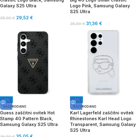
Galaxy S25 Ultra
Logo Pink, Samsung Galaxy
S25 Ultra
29,52
€
36,90
€
31,36
€
36,90
€
-5%
-5%
RAZPRODANO
RAZPRODANO
Guess zaščitni ovitek Hot
Karl Lagerfeld zaščitni ovitek
Stamp 4G Pattern Black,
Rhinestones Karl Head Logo
Samsung Galaxy S25 Ultra
Transparent, Samsung Galaxy
S25 Ultra
35,05
€
36,90
€