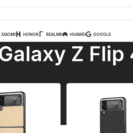
XIAOMI
HONOR
REALME
HUAWEI
GOOGLE
Galaxy Z Flip
g
/
Samsung Z serija
/
Galaxy Z Flip 4
Pr