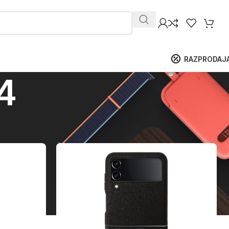
RAZPRODAJ
 4
ikaži
9
12
18
24