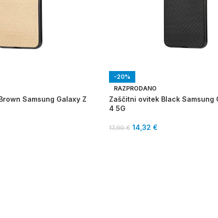
-20%
RAZPRODANO
k Brown Samsung Galaxy Z
Zaščitni ovitek Black Samsung G
4 5G
14,32
€
17,90
€