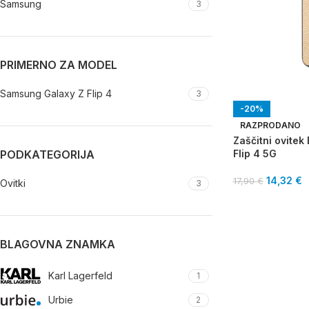
Samsung
3
PRIMERNO ZA MODEL
Samsung Galaxy Z Flip 4
3
-20%
RAZPRODANO
Zaščitni ovite
PODKATEGORIJA
Flip 4 5G
14,32
€
17,90
€
Ovitki
3
BLAGOVNA ZNAMKA
Karl Lagerfeld
1
Urbie
2