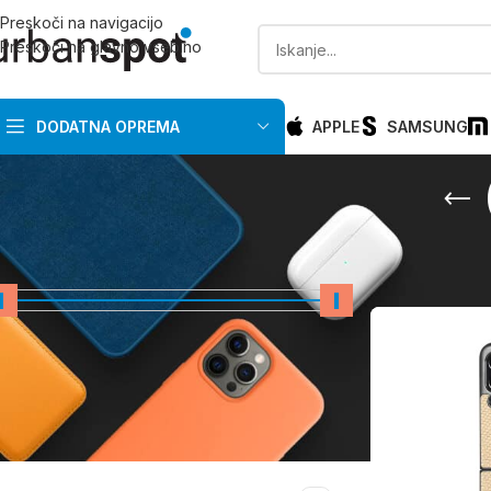
Preskoči na navigacijo
Preskoči na glavno vsebino
DODATNA OPREMA
APPLE
SAMSUNG
CENA
Domov
/
Samsun
Cena:
10 €
—
40 €
FILTRIRAJ
PRIMERNO ZA PROIZVAJALCA