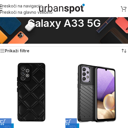
Preskoči na navigacijo
Preskoči na glavno vsebino
Galaxy A33 5G
Domov
/
Samsung
/
Samsung A serija
/
Galaxy A33 5G
Prikaz vseh 9 rezultatov
Prikaži filtre
-40%
-40%