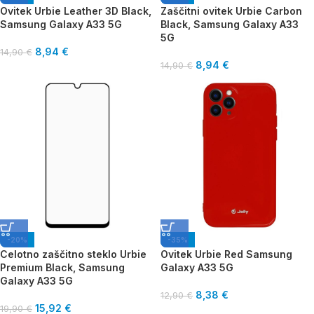
Ovitek Urbie Leather 3D Black,
Zaščitni ovitek Urbie Carbon
Samsung Galaxy A33 5G
Black, Samsung Galaxy A33
5G
8,94
€
14,90
€
8,94
€
14,90
€
-20%
-35%
Celotno zaščitno steklo Urbie
Ovitek Urbie Red Samsung
Premium Black, Samsung
Galaxy A33 5G
Galaxy A33 5G
8,38
€
12,90
€
15,92
€
19,90
€