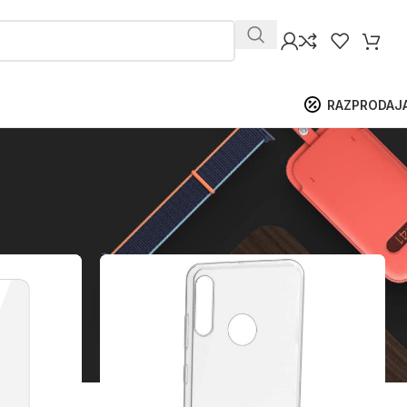
RAZPRODAJ
ikaži
9
12
18
24