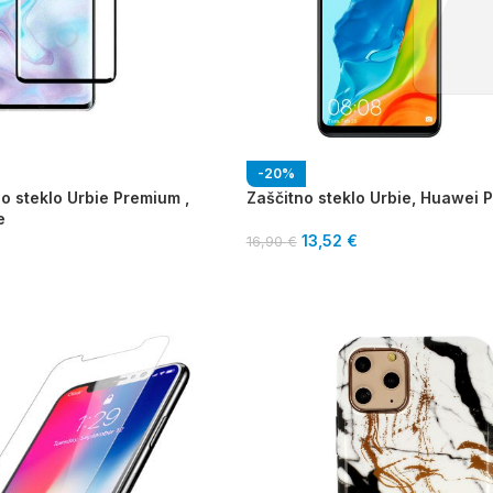
-20%
o steklo Urbie Premium ,
Zaščitno steklo Urbie, Huawei P
e
13,52
€
16,90
€