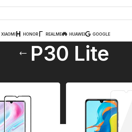
XIAOMI
HONOR
REALME
HUAWEI
GOOGLE
P30 Lite
Huawei P serija
/
P30 Lite
Pr