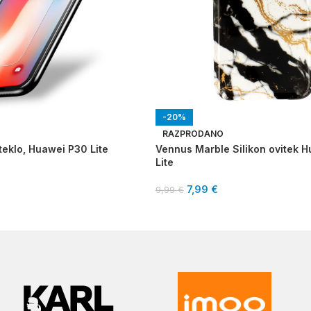
-20%
RAZPRODANO
teklo, Huawei P30 Lite
Vennus Marble Silikon ovitek 
Lite
7,99
€
9,99
€