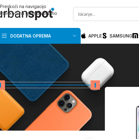
Preskoči na navigacijo
Preskoči na glavno vsebino
DODATNA OPREMA
APPLE
SAMSUNG
CENA
Domov
/
Huawei
/
Cena:
0 €
—
20 €
FILTRIRAJ
PRIMERNO ZA PROIZVAJALCA