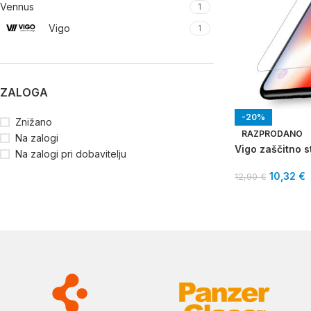
Vennus
1
Vigo
1
ZALOGA
-20%
Znižano
RAZPRODANO
Na zalogi
Vigo zaščitno s
Na zalogi pri dobavitelju
10,32
€
12,90
€