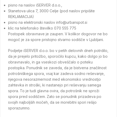
pisno na naslov iSERVER d.o.o.,
Stanetova ulica 7, 3000 Celje (pod naslov pripišite
REKLAMACIJA)
pisno na elektronski naslov
info@urbanspot.si
klic na telefonsko številko 070 555 775
Postopek obravnave je zaupen. V kolikor dogovor ne bo
mogoč je za spore pristojno stvarno sodišče v Ljubljani.
Podjetje iSERVER d.o.o. bo v petih delovnih dneh potrdilo,
da je prejelo pritožbo, sporočilo kupcu, kako dolgo jo bo
obravnavalo, in ga vseskozi obveščalo o poteku
postopka. Ponudnik se zaveda, da je bistvena značilnost
potrošniškega spora, vsaj kar zadeva sodno reševanje,
njegova nesorazmernost med ekonomsko vrednostjo
zahtevka in stroški, ki nastanejo pri reševanju samega
spora. To je tudi glavna ovira, da potrošnik ne sproži
spora pred sodiščem. Zato se ponudnik prizadeva po
svojih najboljših močeh, da se morebitni spori rešijo
sporazumno.