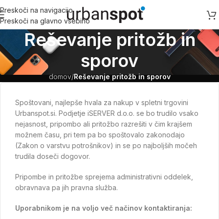
Preskoči na navigacijo
Preskoči na glavno vsebino
Reševanje pritožb in
sporov
domov
/
Reševanje pritožb in sporov
Spoštovani, najlepše hvala za nakup v spletni trgovini
Urbanspot.si. Podjetje iSERVER d.o.o. se bo trudilo vsako
nejasnost, pripombo ali pritožbo razrešiti v čim krajšem
možnem času, pri tem pa bo spoštovalo zakonodajo
(Zakon o varstvu potrošnikov) in se po najboljših močeh
trudila doseči dogovor.
Pripombe in pritožbe sprejema administrativni oddelek,
obravnava pa jih pravna služba.
Uporabnikom je na voljo več načinov kontaktiranja: