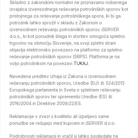
Skladno z zakonskimi normativi ne priznavamo nobenega
izvajalca izvensodnega reševanja potrošniških sporov kot
pristojnega za reševanje potrošniškega spora, ki bi ga
potrošnik lahko sprožil v skladu z Zakonom o
izvensodnem reševanju potrošniških sporov. iSERVER
d.o.o., ki kot ponudnik blaga in storitev omogoča spletno
trgovino na območju Slovenije, na svoji spletni strani
objavlja elektronsko povezavo na platformo za spletno
reševanje potrošniških sporov (SRPS). Platforma je na
voljo potrošnikom na povezavi
TUKAJ
.
Navedena ureditev izhaja iz Zakona o izvensodnem
reševanju potrošniških sporov, Uredbe (EU) št. 524/2013
Evropskega parlamenta in Sveta o spletnem reševanju
potrošniških sporov ter spremembi Uredbe (ES) št.
2016/2004 in Direktive 2009/22/ES.
Reklamacije v zvezi s kvaliteto ali izpeljavo same
ponudbe se rešujejo med kupcem in iSERVER d.o.o..
Podrobnosti reklamacij in vračil si lahko pogledate na