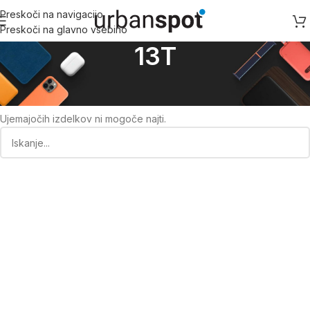
Preskoči na navigacijo
Preskoči na glavno vsebino
13T
Domov
/
Xiaomi
/
Ostale Xiaomi serije
/
13T
Ujemajočih izdelkov ni mogoče najti.