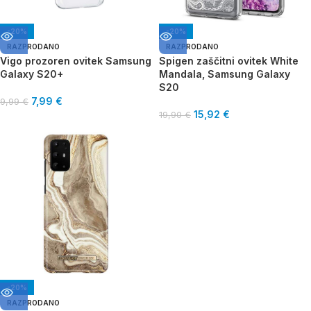
-20%
-20%
RAZPRODANO
RAZPRODANO
Vigo prozoren ovitek Samsung
Spigen zaščitni ovitek White
Galaxy S20+
Mandala, Samsung Galaxy
S20
7,99
€
9,99
€
15,92
€
19,90
€
-20%
RAZPRODANO