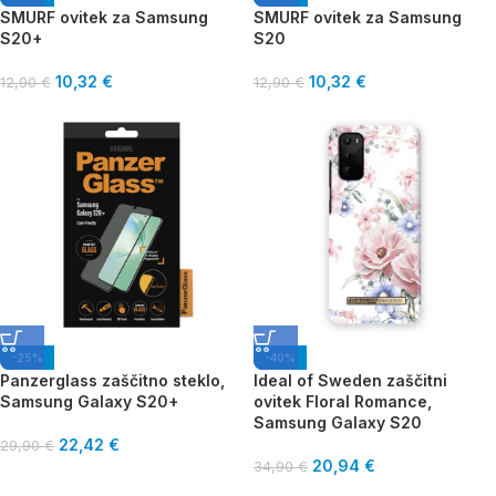
SMURF ovitek za Samsung
SMURF ovitek za Samsung
S20+
S20
10,32
€
10,32
€
12,90
€
12,90
€
-25%
-40%
Panzerglass zaščitno steklo,
Ideal of Sweden zaščitni
Samsung Galaxy S20+
ovitek Floral Romance,
Samsung Galaxy S20
22,42
€
29,90
€
20,94
€
34,90
€