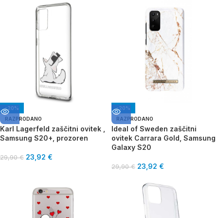
-20%
-20%
RAZPRODANO
RAZPRODANO
Karl Lagerfeld zaščitni ovitek ,
Ideal of Sweden zaščitni
Samsung S20+, prozoren
ovitek Carrara Gold, Samsung
Galaxy S20
23,92
€
29,90
€
23,92
€
29,90
€