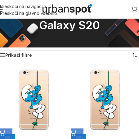
Preskoči na navigacijo
Preskoči na glavno vsebino
Galaxy S20
Domov
/
Samsung
/
Samsung S serija
/
Galaxy S20
Prikaz vseh 11 rezultatov
Prikaži filtre
-20%
-20%