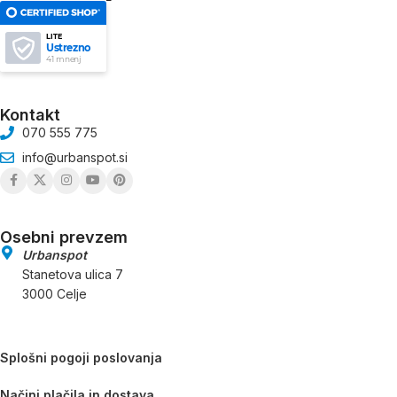
LITE
Ustrezno
41 mnenj
Kontakt
070 555 775
info@urbanspot.si
Osebni prevzem
Urbanspot
Stanetova ulica 7
3000 Celje
Splošni pogoji poslovanja
Načini plačila in dostava