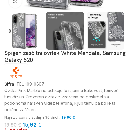
Kliknite za povečavo
Spigen zaščitni ovitek White Mandala, Samsung
Galaxy S20
Šifra:
TEL-109-0607
Ovitka Pink Marble ne odlikuje le izjemna kakovost, temveč
tudi dizajn. Prozoren ovitek z vzorcem bo poskrbel za
popolnoma naraven videz telefona, kljub temu pa bo le ta
odlično zaščiten.
Najnižja cena v zadnjih 30 dneh:
19,90
€
15,92
€
19,90
€
Ni na zalogi