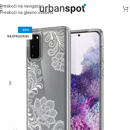
Preskoči na navigacijo
Preskoči na glavno vsebino
Domov
/
Samsung
/
Samsung S serija
/
Galaxy S20
-20%
RAZPRODANO