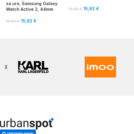
za uro, Samsung Galaxy
15,92
€
Watch Active 2, 44mm
19,90
€
1
15,92
€
19,90
€