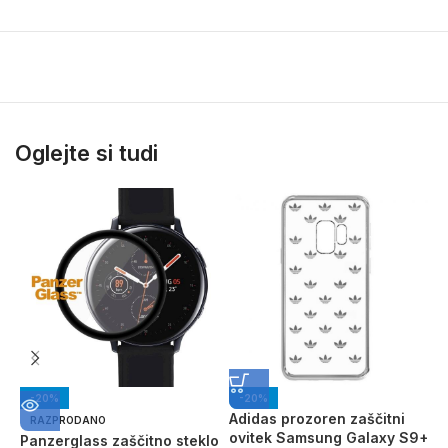
Oglejte si tudi
-20%
-20%
Adidas prozoren zaščitni
A
RAZPRODANO
ovitek Samsung Galaxy S9+
o
Panzerglass zaščitno steklo