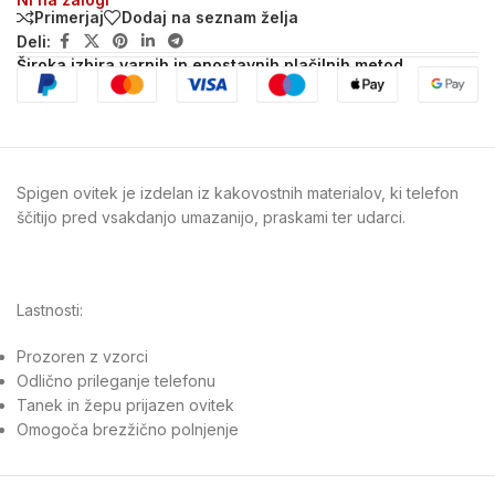
Primerjaj
Dodaj na seznam želja
Deli:
Široka izbira varnih in enostavnih plačilnih metod
Spigen ovitek je izdelan iz kakovostnih materialov, ki telefon
ščitijo pred vsakdanjo umazanijo, praskami ter udarci.
Lastnosti:
Prozoren z vzorci
Odlično prileganje telefonu
Tanek in žepu prijazen ovitek
Omogoča brezžično polnjenje