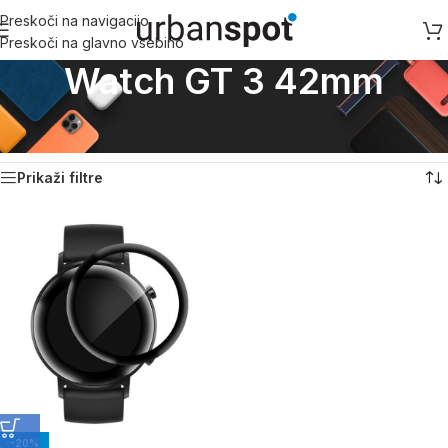
Preskoči na navigacijo
Preskoči na glavno vsebino
Watch GT 3 42mm
Domov
/
Huawei
/
Huawei pametne ure
/
Watch GT 3 42mm
Prikaz rezultata
Prikaži filtre
-20%