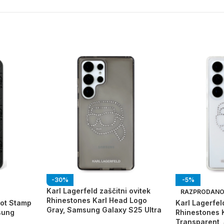
-30%
-5%
Karl Lagerfeld zaščitni ovitek
RAZPRODAN
Rhinestones Karl Head Logo
Hot Stamp
Karl Lagerfel
Gray, Samsung Galaxy S25 Ultra
sung
Rhinestones 
Transparent,