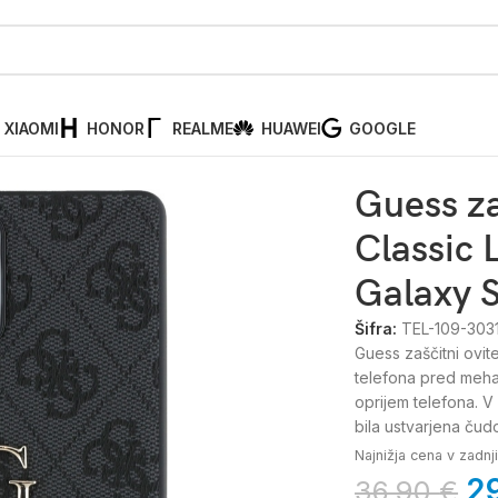
XIAOMI
HONOR
REALME
HUAWEI
GOOGLE
i ovitek Big 4G Classic Logo Black, Samsung Galaxy S25 Ultra
Guess za
Classic 
Galaxy S
Šifra:
TEL-109-303
Guess zaščitni ovit
telefona pred mehan
oprijem telefona.
V 
bila ustvarjena čudo
Najnižja cena v zadn
2
36,90
€