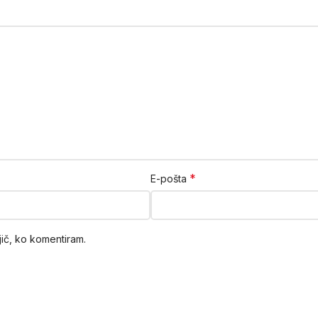
*
E-pošta
jič, ko komentiram.