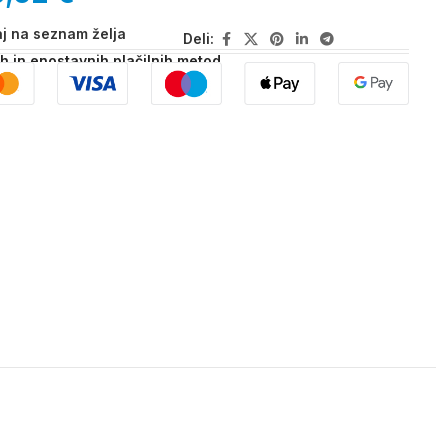
j na seznam želja
Deli:
ih in enostavnih plačilnih metod