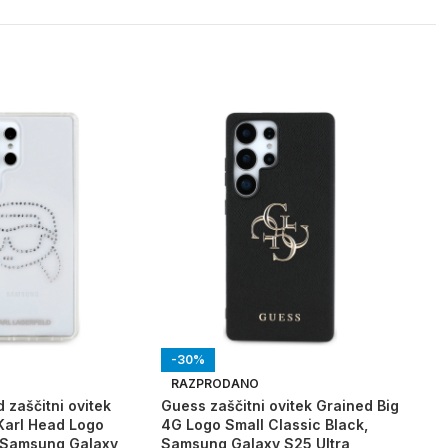
-30%
-3
Karl
O
RAZPRODANO
Rhi
d zaščitni ovitek
Guess zaščitni ovitek Grained Big
Pin
Karl Head Logo
4G Logo Small Classic Black,
 Samsung Galaxy
Samsung Galaxy S25 Ultra