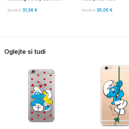
31,36
€
35,05
€
36,90
€
36,90
€
Oglejte si tudi