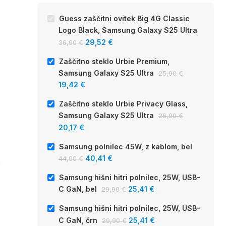
Guess zaščitni ovitek Big 4G Classic
Logo Black, Samsung Galaxy S25 Ultra
29,52
€
36,90
€
Zaščitno steklo Urbie Premium,
Samsung Galaxy S25 Ultra
25,90
€
19,42
€
Zaščitno steklo Urbie Privacy Glass,
Samsung Galaxy S25 Ultra
26,90
€
20,17
€
Samsung polnilec 45W, z kablom, bel
-10%
-15%
40,41
€
44,90
€
,
Samsung hi
RAZPRODANO
C GaN, be
Samsung polnilec 45W, z kablom, bel
Samsung hišni hitri polnilec, 25W, USB-
C GaN, bel
25,41
€
29,90
€
25
29,90
€
40,41
€
44,90
€
Samsung hišni hitri polnilec, 25W, USB-
C GaN, črn
25,41
€
29,90
€