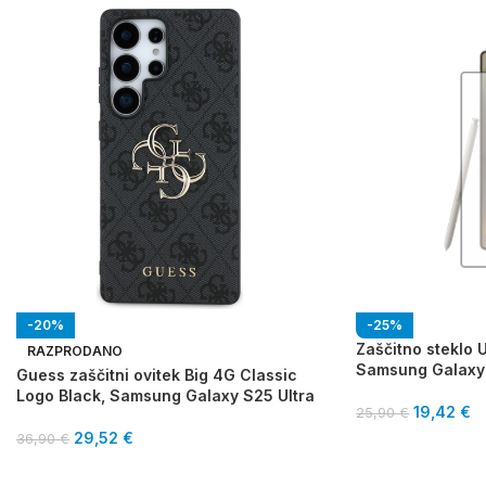
-20%
-25%
Zaščitno steklo 
RAZPRODANO
Samsung Galaxy 
Guess zaščitni ovitek Big 4G Classic
Logo Black, Samsung Galaxy S25 Ultra
19,42
€
25,90
€
29,52
€
36,90
€