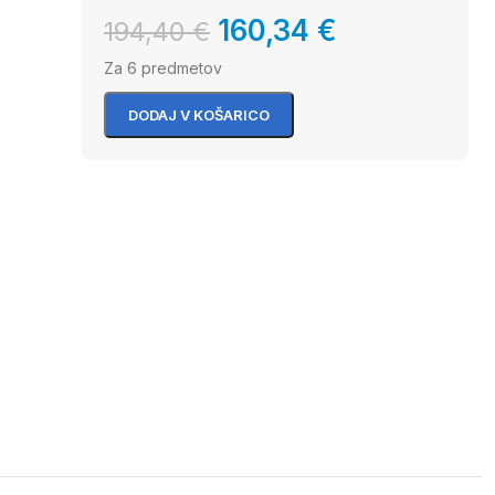
160,34
€
194,40
€
Za 6 predmetov
DODAJ V KOŠARICO