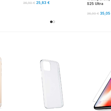
25,83
€
36,90
€
S25 Ultra
35,0
36,90
€