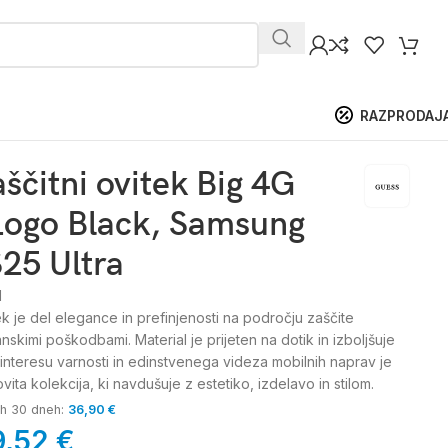
RAZPRODAJ
ščitni ovitek Big 4G
Logo Black, Samsung
25 Ultra
1
ek je del elegance in prefinjenosti na področju zaščite
skimi poškodbami. Material je prijeten na dotik in izboljšuje
interesu varnosti in edinstvenega videza mobilnih naprav je
vita kolekcija, ki navdušuje z estetiko, izdelavo in stilom.
jih 30 dneh:
36,90
€
9,52
€