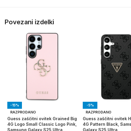
Povezani izdelki
-15%
-5%
RAZPRODANO
RAZPRODANO
Guess zaščitni ovitek Grained Big
Guess zaščitni ovitek 
4G Logo Small Classic Logo Pink,
4G Pattern Black, Sam
Samsung Galaxy S25 Ultra
Galaxy S25 Ultra