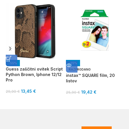
-55%
-25%
Guess zaščitni ovitek Script
M
RAZPRODANO
Python Brown, Iphone 12/12
o
instax™ SQUARE film, 20
Pro
I
listov
13,45
€
29,90
€
2
19,42
€
25,90
€