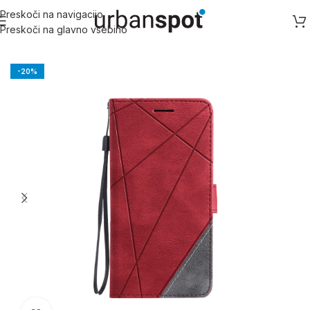
Preskoči na navigacijo
Preskoči na glavno vsebino
Domov
/
Honor
/
Ostale Honor serije
-20%