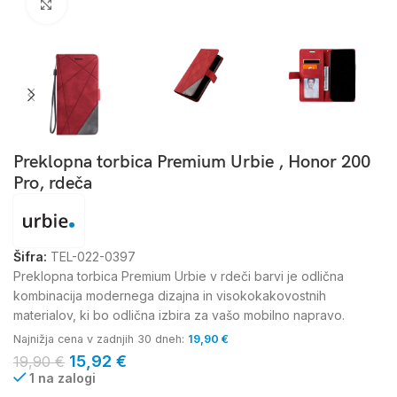
Kliknite za povečavo
Preklopna torbica Premium Urbie , Honor 200
Pro, rdeča
Šifra:
TEL-022-0397
Preklopna torbica Premium Urbie v rdeči barvi je odlična
kombinacija modernega dizajna in visokokakovostnih
materialov, ki bo odlična izbira za vašo mobilno napravo.
Najnižja cena v zadnjih 30 dneh:
19,90
€
15,92
€
19,90
€
1 na zalogi