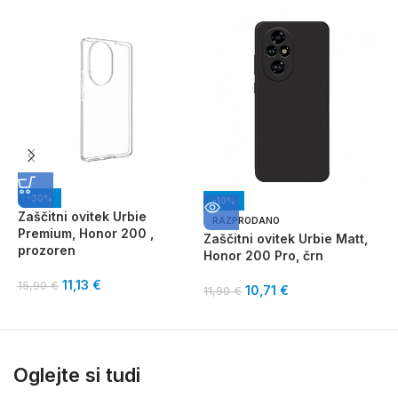
-30%
-10%
Zaščitni ovitek Urbie
O
RAZPRODANO
Premium, Honor 200 ,
p
Zaščitni ovitek Urbie Matt,
prozoren
i
Honor 200 Pro, črn
11,13
€
15,90
€
7
10,71
€
11,90
€
Oglejte si tudi