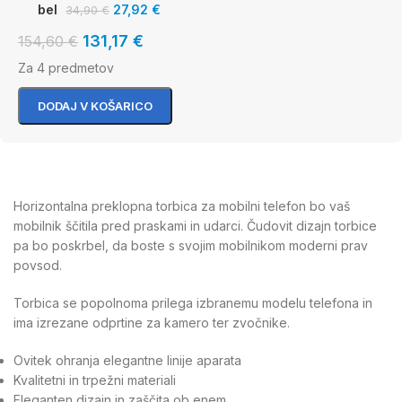
bel
27,92
€
34,90
€
131,17
€
154,60
€
Za 4 predmetov
DODAJ V KOŠARICO
Horizontalna preklopna torbica za mobilni telefon bo vaš
mobilnik ščitila pred praskami in udarci. Čudovit dizajn torbice
pa bo poskrbel, da boste s svojim mobilnikom moderni prav
povsod.
Torbica se popolnoma prilega izbranemu modelu telefona in
ima izrezane odprtine za kamero ter zvočnike.
Ovitek ohranja elegantne linije aparata
Kvalitetni in trpežni materiali
Eleganten dizajn in zaščita ob enem