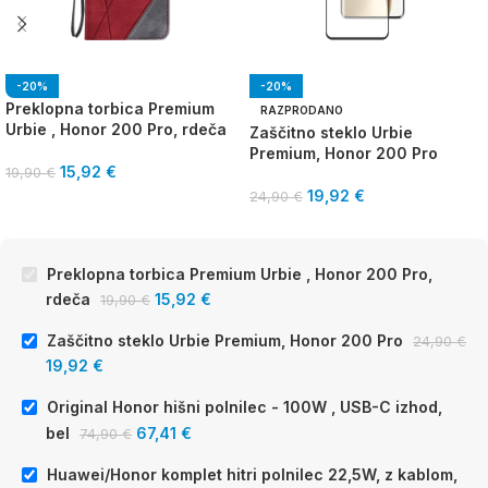
-20%
-20%
Preklopna torbica Premium
RAZPRODANO
Urbie , Honor 200 Pro, rdeča
Zaščitno steklo Urbie
Premium, Honor 200 Pro
15,92
€
19,90
€
19,92
€
24,90
€
Preklopna torbica Premium Urbie , Honor 200 Pro,
rdeča
15,92
€
19,90
€
Zaščitno steklo Urbie Premium, Honor 200 Pro
24,90
€
19,92
€
Original Honor hišni polnilec - 100W , USB-C izhod,
bel
67,41
€
74,90
€
Huawei/Honor komplet hitri polnilec 22,5W, z kablom,