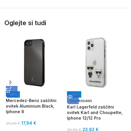
Oglejte si tudi
-40%
-20%
Mercedez-Benz zaščitni
G
RAZPRODANO
ovitek Aluminium Black,
G
Karl Lagerfeld zaščitni
Iphone 8
ovitek Karl and Choupette,
Iphone 12/12 Pro
3
17,94
€
29,90
€
23,92
€
29,90
€