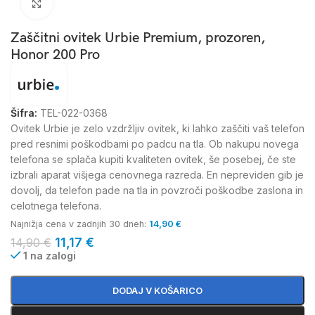
Kliknite za povečavo
Zaščitni ovitek Urbie Premium, prozoren,
Honor 200 Pro
Šifra:
TEL-022-0368
Ovitek Urbie je zelo vzdržljiv ovitek, ki lahko zaščiti vaš telefon
pred resnimi poškodbami po padcu na tla. Ob nakupu novega
telefona se splača kupiti kvaliteten ovitek, še posebej, če ste
izbrali aparat višjega cenovnega razreda. En nepreviden gib je
dovolj, da telefon pade na tla in povzroči poškodbe zaslona in
celotnega telefona.
Najnižja cena v zadnjih 30 dneh:
14,90
€
11,17
€
14,90
€
1 na zalogi
DODAJ V KOŠARICO