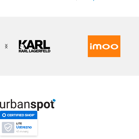
LITE
Ustrezno
41 mnenj