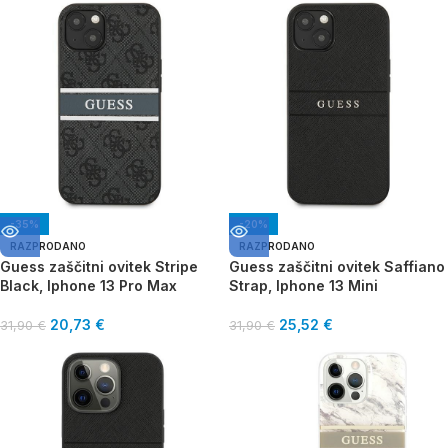
-35%
-20%
RAZPRODANO
RAZPRODANO
Guess zaščitni ovitek Stripe
Guess zaščitni ovitek Saffiano
Black, Iphone 13 Pro Max
Strap, Iphone 13 Mini
20,73
€
25,52
€
31,90
€
31,90
€