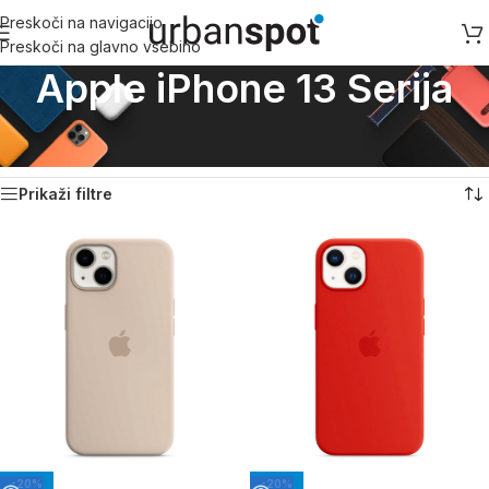
Preskoči na navigacijo
Preskoči na glavno vsebino
Apple iPhone 13 Serija
Domov
/
Apple
/
Apple iPhone 13 Serija
/
Stran 8
Prikazovanje 127–144 od 164 rezultatov
Prikaži filtre
-20%
-20%