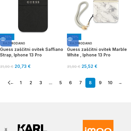
-35%
-20%
RAZPRODANO
RAZPRODANO
Guess zaščitni ovitek Saffiano
Guess zaščitni ovitek Marble
Strap, Iphone 13 Pro
White , Iphone 13 Pro
20,73
€
25,52
€
31,90
€
31,90
€
←
1
2
3
...
5
6
7
8
9
10
→