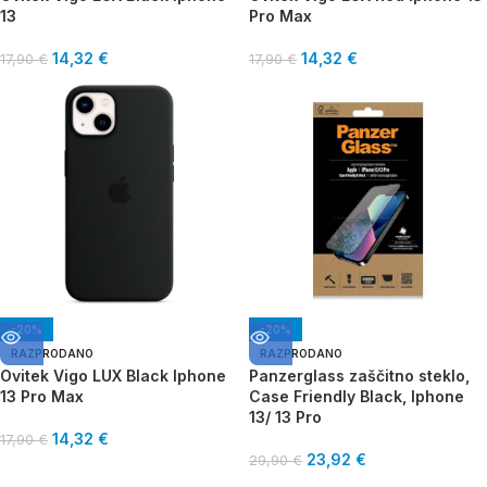
13
Pro Max
14,32
€
14,32
€
17,90
€
17,90
€
-20%
-20%
RAZPRODANO
RAZPRODANO
Ovitek Vigo LUX Black Iphone
Panzerglass zaščitno steklo,
13 Pro Max
Case Friendly Black, Iphone
13/ 13 Pro
14,32
€
17,90
€
23,92
€
29,90
€