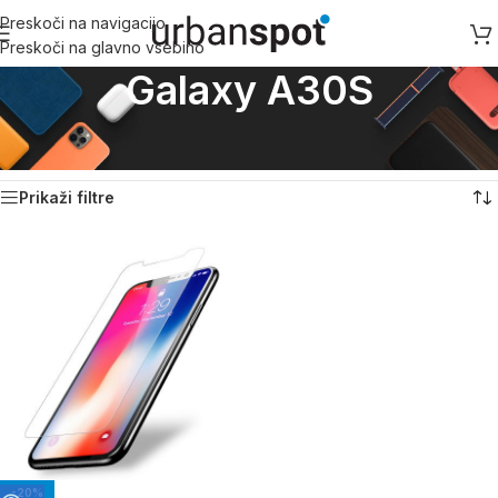
Preskoči na navigacijo
Preskoči na glavno vsebino
Galaxy A30S
Domov
/
Samsung
/
Ostale Samsung serije
/
Galaxy A30S
Prikaz rezultata
Prikaži filtre
-20%