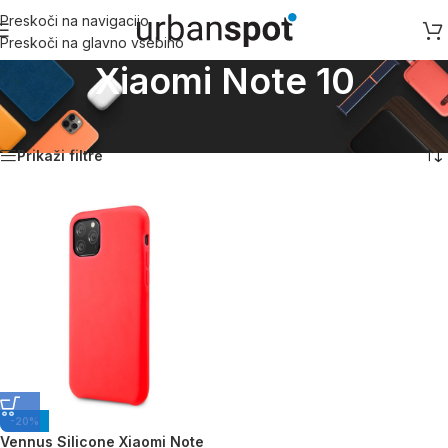
Preskoči na navigacijo
Preskoči na glavno vsebino
Xiaomi Note 10
Domov
/
Xiaomi
/
Xiaomi Note 10
Prikaz rezultata
Prikaži filtre
-20%
Vennus Silicone Xiaomi Note