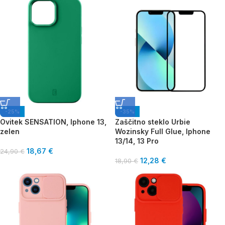
-25%
-35%
Ovitek SENSATION, Iphone 13,
Zaščitno steklo Urbie
zelen
Wozinsky Full Glue, Iphone
13/14, 13 Pro
18,67
€
24,90
€
12,28
€
18,90
€