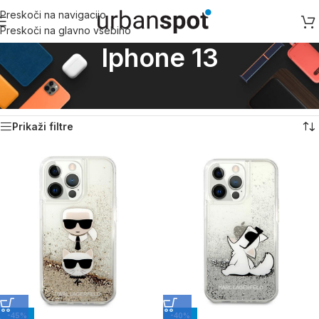
Preskoči na navigacijo
Preskoči na glavno vsebino
Iphone 13
Domov
/
Izdelek Primerno za model
/
Iphone 13
Prikazovanje 1–18 od 65 rezultatov
Prikaži filtre
-45%
-40%