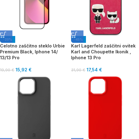
-20%
-45%
Celotno zaščitno steklo Urbie
Karl Lagerfeld zaščitni ovitek
Premium Black, Iphone 14/
Karl and Choupette Ikonik ,
13/13 Pro
Iphone 13 Pro
15,92
€
17,54
€
19,90
€
31,90
€