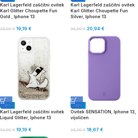
Karl Lagerfeld zaščitni ovitek
Karl Lagerfeld zaščitni ovitek
Karl Glitter Choupette Fun
Karl Glitter Choupette Fun
Gold , Iphone 13
Silver, Iphone 13
19,19
€
20,94
€
34,90
€
34,90
€
-45%
-25%
Karl Lagerfeld zaščitni ovitek
Ovitek SENSATION, Iphone 13,
Liquid Glitter, Iphone 13
vijoličen
19,19
€
18,67
€
34,90
€
24,90
€