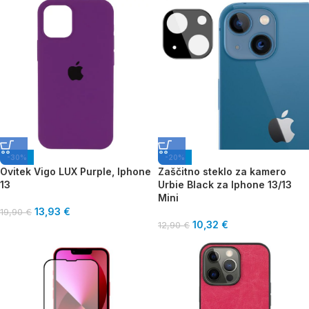
-30%
-20%
Ovitek Vigo LUX Purple, Iphone
Zaščitno steklo za kamero
13
Urbie Black za Iphone 13/13
Mini
13,93
€
19,90
€
10,32
€
12,90
€