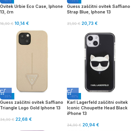
-40%
-35%
Ovitek Urbie Eco Case, Iphone
Guess zaščitni ovitek Saffiano
13, črn
Strap Blue, Iphone 13
10,14
€
20,73
€
16,90
€
31,90
€
-35%
-40%
Guess zaščitni ovitek Saffiano
Karl Lagerfeld zaščitni ovitek
Triangle Logo Gold Iphone 13
Iconic Choupette Head Black
iPhone 13
22,68
€
34,90
€
20,94
€
34,90
€