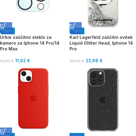
-20%
-35%
Urbie zaščitno steklo za
Karl Lagerfeld zaščitni ovitek
kamero za Iphone 14 Pro/14
Liquid Glitter Head, Iphone 14
Pro Max
Pro
11,92
€
22,68
€
14,90
€
34,90
€