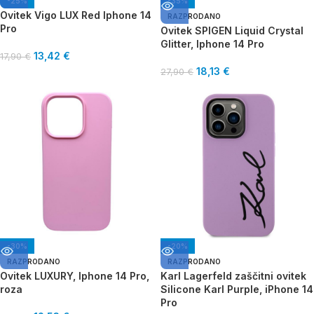
-25%
-35%
Ovitek Vigo LUX Red Iphone 14
RAZPRODANO
Pro
Ovitek SPIGEN Liquid Crystal
Glitter, Iphone 14 Pro
13,42
€
17,90
€
18,13
€
27,90
€
-30%
-20%
RAZPRODANO
RAZPRODANO
Ovitek LUXURY, Iphone 14 Pro,
Karl Lagerfeld zaščitni ovitek
roza
Silicone Karl Purple, iPhone 14
Pro