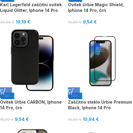
Karl Lagerfeld zaščitni ovitek
Ovitek Urbie Magic Shield,
Liquid Glitter, Iphone 14 Pro
Iphone 14 Pro, črn
19,19
€
9,54
€
34,90
€
15,90
€
-40%
-45%
Ovitek Urbie CARBON, Iphone
Zaščitno steklo Urbie Premium
14 Pro, črn
Black, Iphone 14 Pro
9,54
€
10,94
€
15,90
€
19,90
€