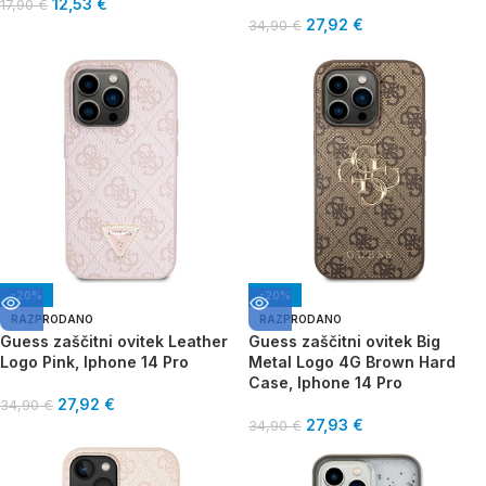
12,53
€
17,90
€
27,92
€
34,90
€
-20%
-20%
RAZPRODANO
RAZPRODANO
Guess zaščitni ovitek Leather
Guess zaščitni ovitek Big
Logo Pink, Iphone 14 Pro
Metal Logo 4G Brown Hard
Case, Iphone 14 Pro
27,92
€
34,90
€
27,93
€
34,90
€