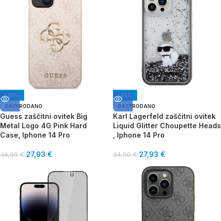
-20%
-20%
RAZPRODANO
RAZPRODANO
Guess zaščitni ovitek Big
Karl Lagerfeld zaščitni ovitek
Metal Logo 4G Pink Hard
Liquid Glitter Choupette Heads
Case, Iphone 14 Pro
, Iphone 14 Pro
27,93
€
27,93
€
34,90
€
34,90
€