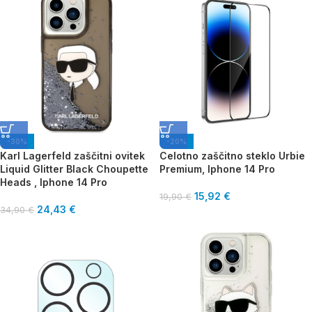
-30%
-20%
Karl Lagerfeld zaščitni ovitek
Celotno zaščitno steklo Urbie
Liquid Glitter Black Choupette
Premium, Iphone 14 Pro
Heads , Iphone 14 Pro
15,92
€
19,90
€
24,43
€
34,90
€