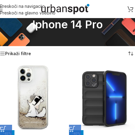
Preskoči na navigacijo
Preskoči na glavno vsebino
Iphone 14 Pro
Domov
/
Izdelek Primerno za model
/
Iphone 14 Pro
Prikazovanje 1–18 od 47 rezultatov
Prikaži filtre
-45%
-40%