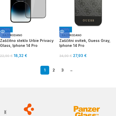
-20%
-20%
RAZPRODANO
RAZPRODANO
Zaščitno steklo Urbie Privacy
Zaščitni ovitek, Guess Gray,
Glass, Iphone 14 Pro
Iphone 14 Pro
18,32
€
27,93
€
22,90
€
34,90
€
1
2
3
→