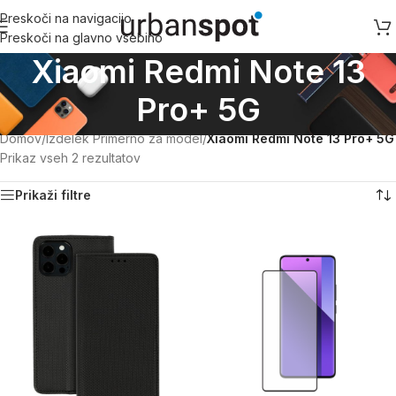
Preskoči na navigacijo
Preskoči na glavno vsebino
Xiaomi Redmi Note 13
Pro+ 5G
Domov
/
Izdelek Primerno za model
/
Xiaomi Redmi Note 13 Pro+ 5G
Prikaz vseh 2 rezultatov
Prikaži filtre