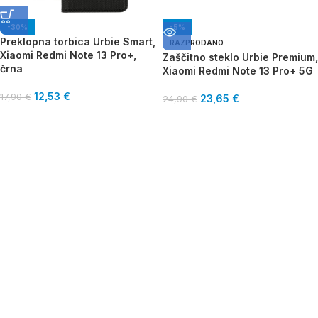
-30%
-5%
Preklopna torbica Urbie Smart,
RAZPRODANO
Xiaomi Redmi Note 13 Pro+,
Zaščitno steklo Urbie Premium,
črna
Xiaomi Redmi Note 13 Pro+ 5G
12,53
€
17,90
€
23,65
€
24,90
€