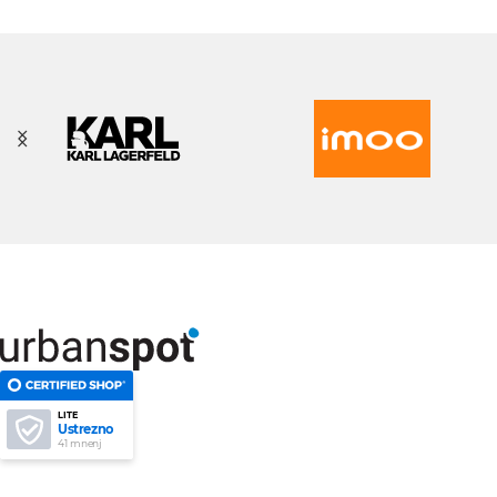
LITE
Ustrezno
41 mnenj