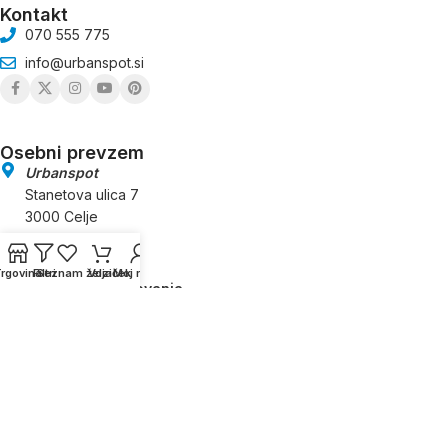
Kontakt
070 555 775
info@urbanspot.si
Osebni prevzem
Urbanspot
Stanetova ulica 7
3000 Celje
rgovina
Filtri
Seznam želja
Voziček
Moj račun
Splošni pogoji poslovanja
Načini plačila in dostava
Vračilo blaga in reklamacije
Reševanje pritožb in sporov