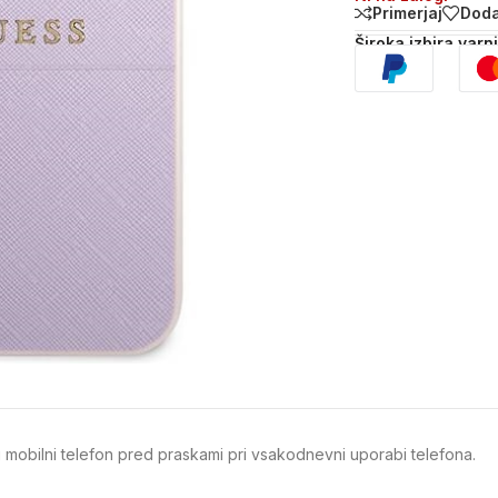
Primerjaj
Doda
Široka izbira varn
i mobilni telefon pred praskami pri vsakodnevni uporabi telefona.