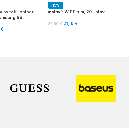
-15%
-1
i ovitek Leather
instax™ WIDE film, 20 listov
RA
Samsung S9
inst
21,16
€
24,90
€
9
€
23,