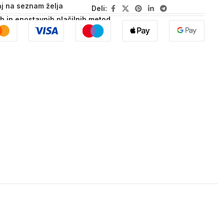
j na seznam želja
Deli:
ih in enostavnih plačilnih metod