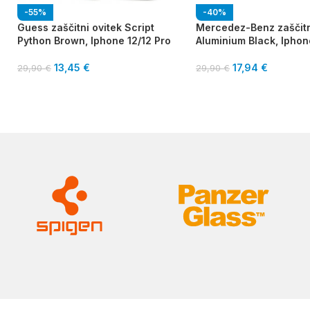
-55%
-40%
Guess zaščitni ovitek Script
Mercedez-Benz zaščitn
Python Brown, Iphone 12/12 Pro
Aluminium Black, Iphon
13,45
€
17,94
€
29,90
€
29,90
€