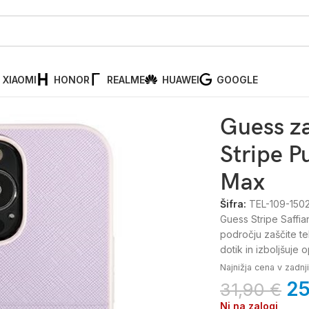
XIAOMI
HONOR
REALME
HUAWEI
GOOGLE
itni ovitek Saffiano Stripe Purple, Iphone 13 Pro Max
Guess za
Stripe P
Max
Šifra:
TEL-109-150
Guess Stripe Saffia
področju zaščite te
dotik in izboljšuje 
Najnižja cena v zadn
2
31,90
€
Ni na zalogi