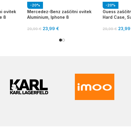
-20%
-20%
i ovitek
Mercedez-Benz zaščitni ovitek
Guess zaščitn
e 8
Aluminium, Iphone 8
Hard Case, 
23,99
€
23,9
29,99
€
29,99
€