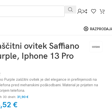
RAZPRODAJ
ščitni ovitek Saffiano
urple, Iphone 13 Pro
2
no Purple zaščitni ovitek je del elegance in prefinjenosti na
lefona pred mehanskimi poškodbami. Material je prijeten na
oprijem telefona.
jih 30 dneh:
31,90
€
5,52
€