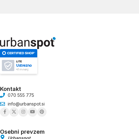
LITE
Ustrezno
41 mnenj
Kontakt
070 555 775
info@urbanspot.si
Osebni prevzem
Urbanspot