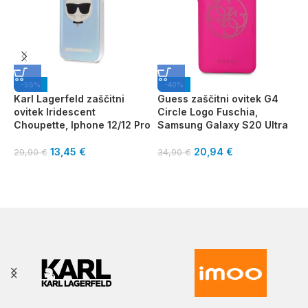
-55%
-40%
Karl Lagerfeld zaščitni
Guess zaščitni ovitek G4
ovitek Iridescent
Circle Logo Fuschia,
I
Choupette, Iphone 12/12 Pro
Samsung Galaxy S20 Ultra
o
i
13,45
€
20,94
€
29,90
€
34,90
€
2