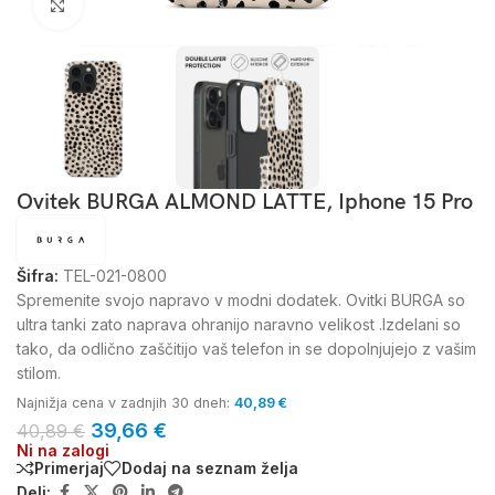
Kliknite za povečavo
Ovitek BURGA ALMOND LATTE, Iphone 15 Pro
Šifra:
TEL-021-0800
Spremenite svojo napravo v modni dodatek. Ovitki BURGA so
ultra tanki zato naprava ohranijo naravno velikost .Izdelani so
tako, da odlično zaščitijo vaš telefon in se dopolnjujejo z vašim
stilom.
Najnižja cena v zadnjih 30 dneh:
40,89
€
39,66
€
40,89
€
Ni na zalogi
Primerjaj
Dodaj na seznam želja
Deli: