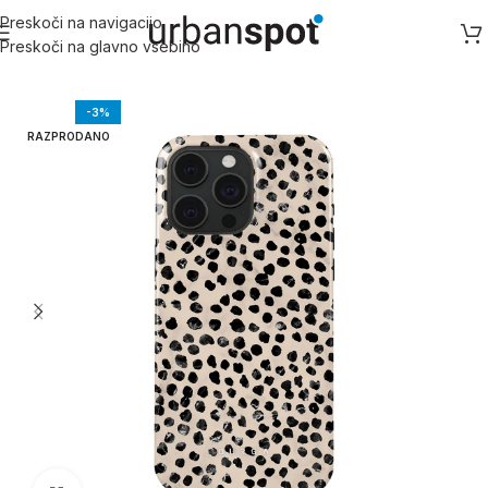
Preskoči na navigacijo
Preskoči na glavno vsebino
Domov
/
Apple
/
Apple iPhone 15 serija
/
iPhone 15 Pro
-3%
RAZPRODANO