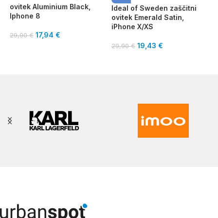
ovitek Aluminium Black,
o
Ideal of Sweden zaščitni
Iphone 8
I
ovitek Emerald Satin,
iPhone X/XS
17,94
€
29,90
€
3
19,43
€
29,90
€