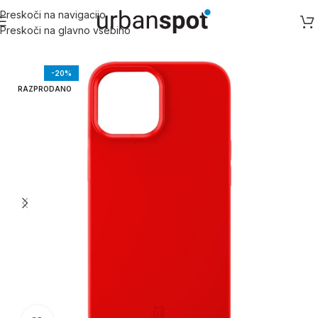
Preskoči na navigacijo
Preskoči na glavno vsebino
Domov
/
Apple
/
Apple iPhone 13 Serija
/
iPhone 13 Mini
-20%
RAZPRODANO