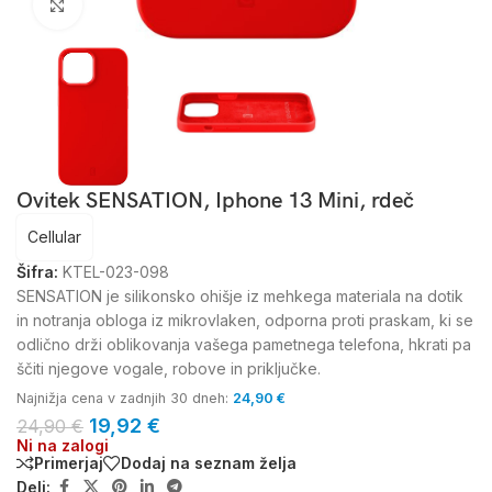
Kliknite za povečavo
Ovitek SENSATION, Iphone 13 Mini, rdeč
Cellular
Šifra:
KTEL-023-098
SENSATION je silikonsko ohišje iz mehkega materiala na dotik
in notranja obloga iz mikrovlaken, odporna proti praskam, ki se
odlično drži oblikovanja vašega pametnega telefona, hkrati pa
ščiti njegove vogale, robove in priključke.
Najnižja cena v zadnjih 30 dneh:
24,90
€
19,92
€
24,90
€
Ni na zalogi
Primerjaj
Dodaj na seznam želja
Deli: