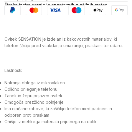
Široka izbira varnih in enostavnih plačilnih metod
Ovitek SENSATION je izdelan iz kakovostnih materialov, ki
telefon ščitijo pred vsakdanjo umazanijo, praskami ter udarci.
Lastnosti:
Notranja obloga iz mikrovlaken
Odlično prileganje telefonu
Tanek in žepu prijazen ovitek
Omogoča brezžično polnjenje
Ima ojačane robove, ki zaščitijo telefon med padcem in
odporen proti praskam
Ohišje iz mehkega materiala prijetnega na dotik