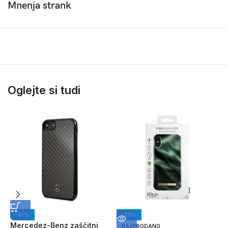
Mnenja strank
Oglejte si tudi
-40%
-35%
Mercedez-Benz zaščitni
I
RAZPRODANO