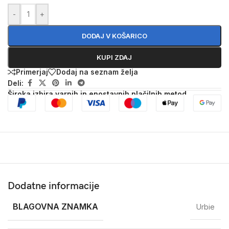
-
+
DODAJ V KOŠARICO
KUPI ZDAJ
Primerjaj
Dodaj na seznam želja
Deli:
Široka izbira varnih in enostavnih plačilnih metod
Dodatne informacije
BLAGOVNA ZNAMKA
Urbie