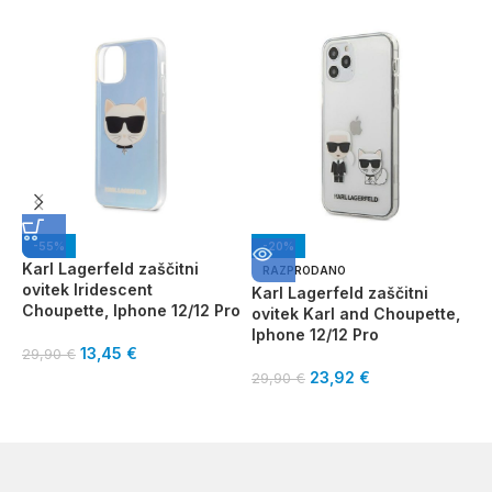
-55%
-20%
Karl Lagerfeld zaščitni
RAZPRODANO
ovitek Iridescent
Karl Lagerfeld zaščitni
P
Choupette, Iphone 12/12 Pro
ovitek Karl and Choupette,
s
Iphone 12/12 Pro
13,45
€
29,90
€
2
23,92
€
29,90
€