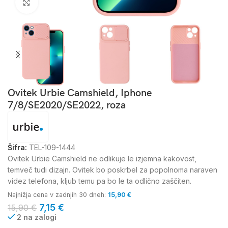
Kliknite za povečavo
Ovitek Urbie Camshield, Iphone
7/8/SE2020/SE2022, roza
Šifra:
TEL-109-1444
Ovitek Urbie Camshield ne odlikuje le izjemna kakovost,
temveč tudi dizajn. Ovitek bo poskrbel za popolnoma naraven
videz telefona, kljub temu pa bo le ta odlično zaščiten.
Najnižja cena v zadnjih 30 dneh:
15,90
€
7,15
€
15,90
€
2 na zalogi