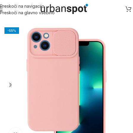
Preskoči na navigacijo
Preskoči na glavno vsebino
Domov
/
Apple
/
Ostale iPhone serije
/
iPhone SE (2020)
-55%