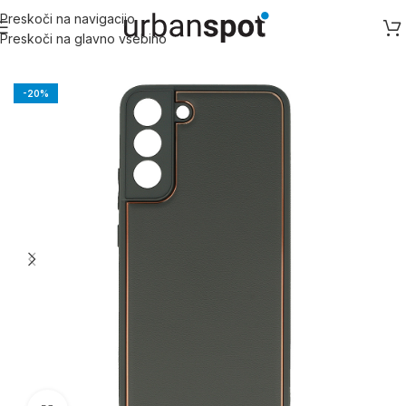
Preskoči na navigacijo
Preskoči na glavno vsebino
Domov
/
Samsung
/
Samsung S serija
/
Galaxy S21+
-20%