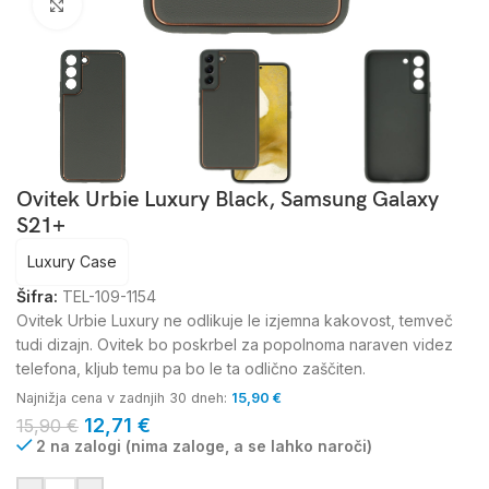
Kliknite za povečavo
Ovitek Urbie Luxury Black, Samsung Galaxy
S21+
Luxury Case
Šifra:
TEL-109-1154
Ovitek Urbie Luxury ne odlikuje le izjemna kakovost, temveč
tudi dizajn. Ovitek bo poskrbel za popolnoma naraven videz
telefona, kljub temu pa bo le ta odlično zaščiten.
Najnižja cena v zadnjih 30 dneh:
15,90
€
12,71
€
15,90
€
2 na zalogi (nima zaloge, a se lahko naroči)