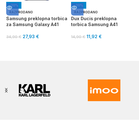
-20%
-20%
RAZPRODANO
RAZPRODANO
Samsung preklopna torbica
Dux Ducis preklopna
V
za Samsung Galaxy A41
torbica Samsung A41
S
27,93
€
11,92
€
34,90
€
14,90
€
1