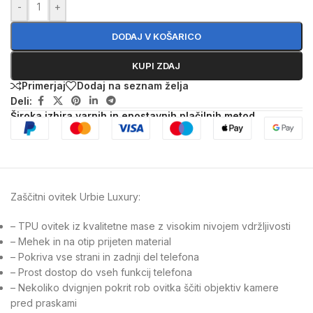
-
+
DODAJ V KOŠARICO
KUPI ZDAJ
Primerjaj
Dodaj na seznam želja
Deli:
Široka izbira varnih in enostavnih plačilnih metod
Zaščitni ovitek Urbie Luxury:
– TPU ovitek iz kvalitetne mase z visokim nivojem vdržljivosti
– Mehek in na otip prijeten material
– Pokriva vse strani in zadnji del telefona
– Prost dostop do vseh funkcij telefona
– Nekoliko dvignjen pokrit rob ovitka ščiti objektiv kamere
pred praskami