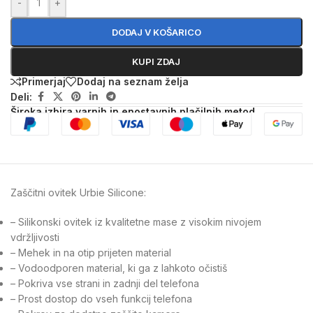
-
+
DODAJ V KOŠARICO
KUPI ZDAJ
Primerjaj
Dodaj na seznam želja
Deli:
Široka izbira varnih in enostavnih plačilnih metod
Zaščitni ovitek Urbie Silicone:
– Silikonski ovitek iz kvalitetne mase z visokim nivojem
vdržljivosti
– Mehek in na otip prijeten material
– Vodoodporen material, ki ga z lahkoto očistiš
– Pokriva vse strani in zadnji del telefona
– Prost dostop do vseh funkcij telefona