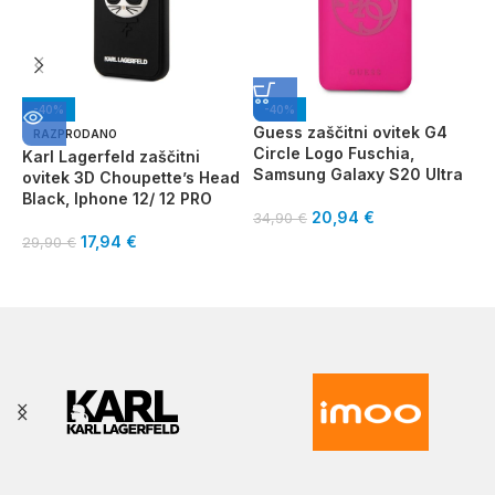
-40%
-40%
Guess zaščitni ovitek G4
RAZPRODANO
Circle Logo Fuschia,
Karl Lagerfeld zaščitni
G
Samsung Galaxy S20 Ultra
ovitek 3D Choupette’s Head
p
Black, Iphone 12/ 12 PRO
20,94
€
34,90
€
8
17,94
€
29,90
€