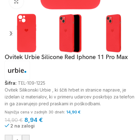
Kliknite za povečavo
Ovitek Urbie Silicone Red Iphone 11 Pro Max
Šifra:
TEL-109-1225
Ovitek Silikonski Urbie , ki ščiti hrbet in stranice naprave, je
izdelan iz materialov, ki v primeru udarcev poskrbijo za telefon
in ga zavarujejo pred praskami in poškodbami.
Najnižja cena v zadnjih 30 dneh:
14,90
€
8,94
€
14,90
€
2 na zalogi