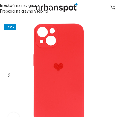
Preskoči na navigacijo
Preskoči na glavno vsebino
Domov
/
Apple
/
Apple iPhone 11 serija
/
iPhone 11 Pro Max
-40%