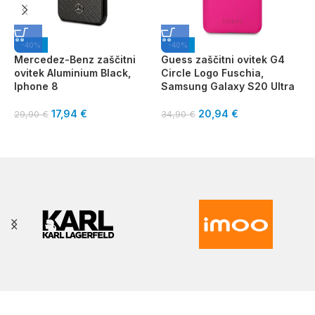
-40%
-40%
Mercedez-Benz zaščitni
Guess zaščitni ovitek G4
G
ovitek Aluminium Black,
Circle Logo Fuschia,
G
Iphone 8
Samsung Galaxy S20 Ultra
3
17,94
€
20,94
€
29,90
€
34,90
€