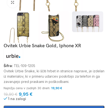
Kliknite za povečavo
Ovitek Urbie Snake Gold, Iphone XR
Šifra:
TEL-109-1205
Ovitek Urbie Snake, ki ščiti hrbet in stranice naprave, je izdelan
iz materialov, ki v primeru udarcev poskrbijo za telefon in ga
zavarujejo pred praskami in poškodbami.
Najnižja cena v zadnjih 30 dneh:
19,90
€
9,95
€
19,90
€
1 na zalogi