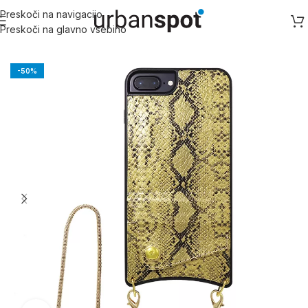
Preskoči na navigacijo
Preskoči na glavno vsebino
Domov
/
Apple
/
Apple iPhone X serija
/
iPhone XR
-50%