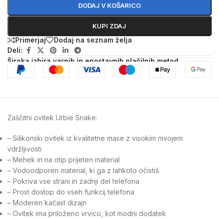
DODAJ V KOŠARICO
KUPI ZDAJ
Primerjaj
Dodaj na seznam želja
Deli:
Široka izbira varnih in enostavnih plačilnih metod
Zaščitni ovitek Urbie Snake:
– Silikonski ovitek iz kvalitetne mase z visokim nivojem
vdržljivosti
– Mehek in na otip prijeten material
– Vodoodporen material, ki ga z lahkoto očistiš
– Pokriva vse strani in zadnji del telefona
– Prost dostop do vseh funkcij telefona
– Moderen kačast dizajn
– Ovitek ima priloženo vrvico, kot modni dodatek