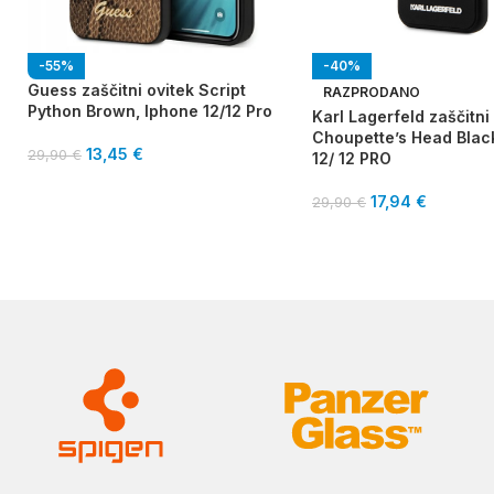
-55%
-40%
Guess zaščitni ovitek Script
RAZPRODANO
Python Brown, Iphone 12/12 Pro
Karl Lagerfeld zaščitni
Choupette’s Head Blac
13,45
€
29,90
€
12/ 12 PRO
17,94
€
29,90
€