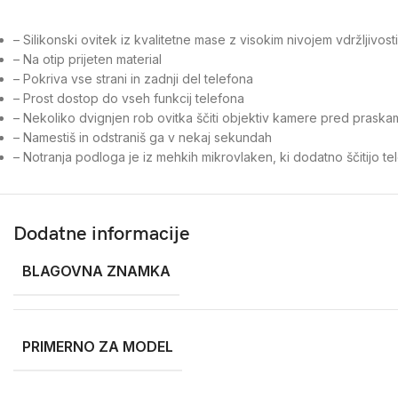
– Silikonski ovitek iz kvalitetne mase z visokim nivojem vdržljivosti
– Na otip prijeten material
– Pokriva vse strani in zadnji del telefona
– Prost dostop do vseh funkcij telefona
– Nekoliko dvignjen rob ovitka ščiti objektiv kamere pred praska
– Namestiš in odstraniš ga v nekaj sekundah
– Notranja podloga je iz mehkih mikrovlaken, ki dodatno ščitijo te
Dodatne informacije
BLAGOVNA ZNAMKA
PRIMERNO ZA MODEL