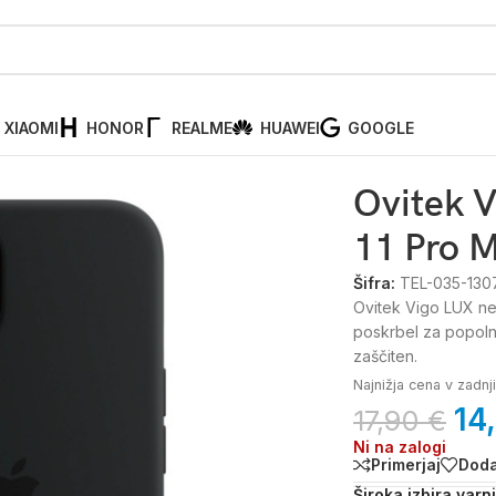
XIAOMI
HONOR
REALME
HUAWEI
GOOGLE
 LUX Black Iphone 11 Pro Max
Ovitek V
11 Pro 
Šifra:
TEL-035-130
Ovitek Vigo LUX ne 
poskrbel za popoln
zaščiten.
Najnižja cena v zadn
14
17,90
€
Ni na zalogi
Primerjaj
Doda
Široka izbira varn