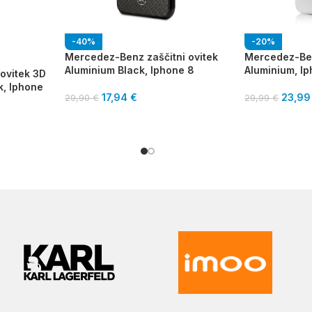
-40%
-20%
Mercedez-Benz zaščitni ovitek
Mercedez-Ben
Aluminium Black, Iphone 8
Aluminium, I
 ovitek 3D
k, Iphone
17,94
€
23,9
29,90
€
29,99
€