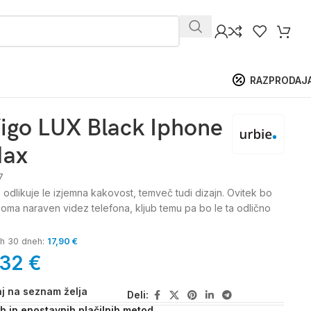
RAZPRODAJ
igo LUX Black Iphone
Max
7
odlikuje le izjemna kakovost, temveč tudi dizajn. Ovitek bo
oma naraven videz telefona, kljub temu pa bo le ta odlično
jih 30 dneh:
17,90
€
,32
€
j na seznam želja
Deli:
ih in enostavnih plačilnih metod