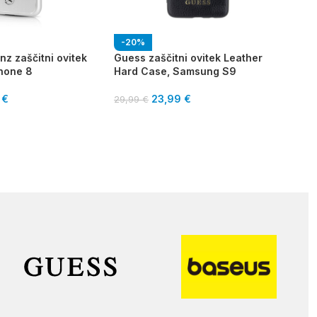
-20%
-1
z zaščitni ovitek
Guess zaščitni ovitek Leather
inst
phone 8
Hard Case, Samsung S9
24,
9
€
23,99
€
29,99
€