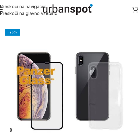
Preskoči na navigacijo
Preskoči na glavno vsebino
Domov
/
Apple
/
Apple iPhone X serija
/
iPhone XS
-25%