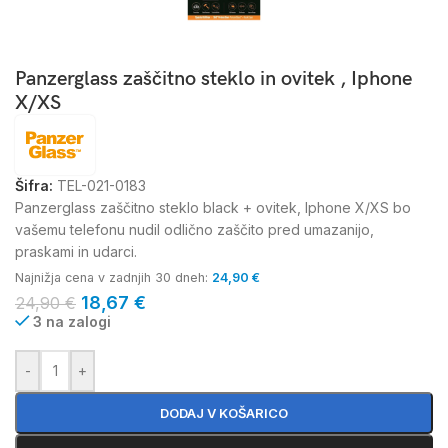
Panzerglass zaščitno steklo in ovitek , Iphone
X/XS
Šifra:
TEL-021-0183
Panzerglass zaščitno steklo black + ovitek, Iphone X/XS bo
vašemu telefonu nudil odlično zaščito pred umazanijo,
praskami in udarci.
Najnižja cena v zadnjih 30 dneh:
24,90
€
18,67
€
24,90
€
3 na zalogi
-
+
DODAJ V KOŠARICO