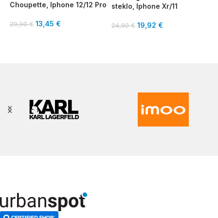
Choupette, Iphone 12/12 Pro
steklo, Iphone Xr/11
3
13,45
€
29,90
€
19,92
€
24,90
€