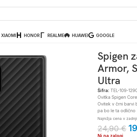
XIAOMI
HONOR
REALME
HUAWEI
GOOGLE
ni ovitek Core Armor, Samsung Galaxy S22 Ultra
Spigen z
Armor, 
Ultra
Šifra:
TEL-109-129
Ovitka Spigen Core 
Ovitek v črni barv
pa bo le ta odlično 
Najnižja cena v zadn
1
24,90
€
Ni na zalogi