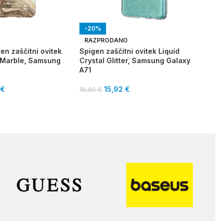
-20%
-6
BMW 
O
RAZPRODANO
Sam
en zaščitni ovitek
Spigen zaščitni ovitek Liquid
 Marble, Samsung
Crystal Glitter, Samsung Galaxy
29,
A71
€
15,92
€
19,90
€