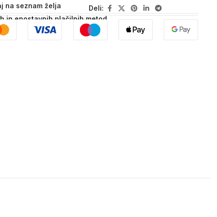
j na seznam želja
Deli:
ih in enostavnih plačilnih metod