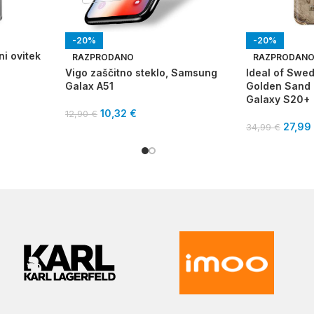
-20%
-20%
ni ovitek
RAZPRODANO
RAZPRODAN
Vigo zaščitno steklo, Samsung
Ideal of Swed
Galax A51
Golden Sand
Galaxy S20+
10,32
€
12,90
€
27,99
34,99
€