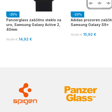
-25%
-20%
Panzerglass zaščitno steklo za
Adidas prozoren zaščit
uro, Samsung Galaxy Active 2,
Samsung Galaxy S9+
40mm
15,92
€
19,90
€
14,92
€
19,90
€