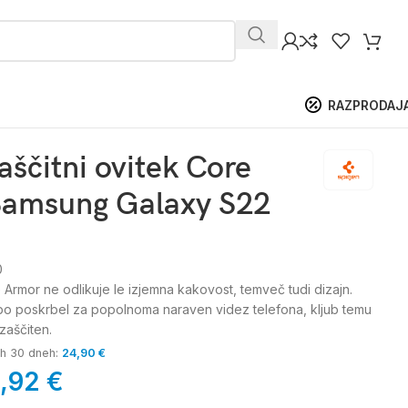
RAZPRODAJ
aščitni ovitek Core
Samsung Galaxy S22
0
Armor ne odlikuje le izjemna kakovost, temveč tudi dizajn.
i bo poskrbel za popolnoma naraven videz telefona, kljub temu
zaščiten.
jih 30 dneh:
24,90
€
9,92
€