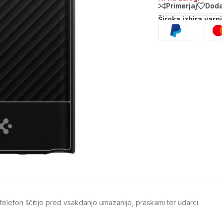
Primerjaj
Doda
Široka izbira varn
telefon ščitijo pred vsakdanjo umazanijo, praskami ter udarci.