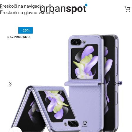
Preskoči na navigacijo
Preskoči na glavno vsebino
Domov
/
Samsung
/
Samsung Z serija
/
Galaxy Z Flip 5
-20%
RAZPRODANO