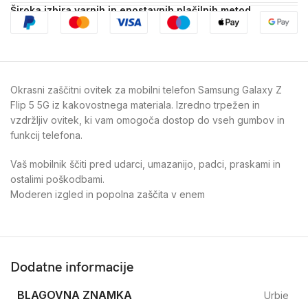
Široka izbira varnih in enostavnih plačilnih metod
Okrasni zaščitni ovitek za mobilni telefon Samsung Galaxy Z
Flip 5 5G iz kakovostnega materiala. Izredno trpežen in
vzdržljiv ovitek, ki vam omogoča dostop do vseh gumbov in
funkcij telefona.
Vaš mobilnik ščiti pred udarci, umazanijo, padci, praskami in
ostalimi poškodbami.
Moderen izgled in popolna zaščita v enem
Dodatne informacije
BLAGOVNA ZNAMKA
Urbie