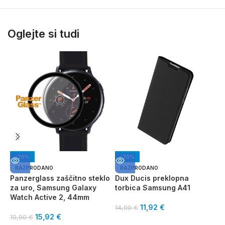
Oglejte si tudi
-20%
-20%
RAZPRODANO
RAZPRODANO
Panzerglass zaščitno steklo
Dux Ducis preklopna
V
za uro, Samsung Galaxy
torbica Samsung A41
S
Watch Active 2, 44mm
11,92
€
14,90
€
1
15,92
€
19,90
€