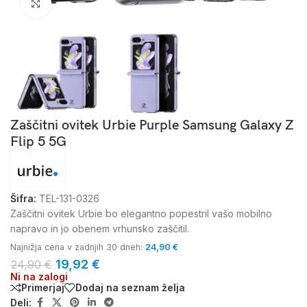
Kliknite za povečavo
Zaščitni ovitek Urbie Purple Samsung Galaxy Z
Flip 5 5G
Šifra:
TEL-131-0326
Zaščitni ovitek Urbie bo elegantno popestril vašo mobilno
napravo in jo obenem vrhunsko zaščitil.
Najnižja cena v zadnjih 30 dneh:
24,90
€
19,92
€
24,90
€
Ni na zalogi
Primerjaj
Dodaj na seznam želja
Deli: