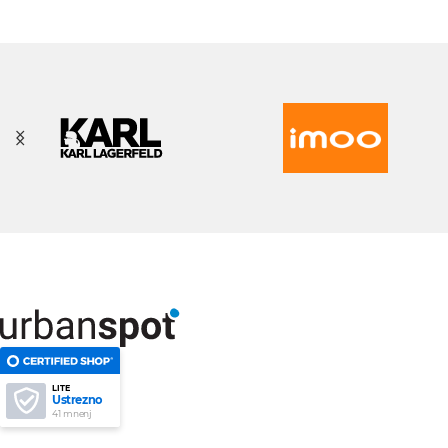
LITE
Ustrezno
41 mnenj