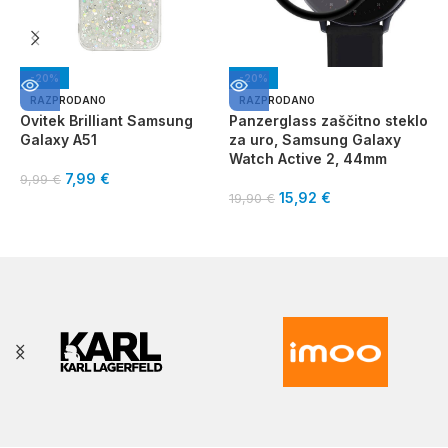
-20%
-20%
RAZPRODANO
RAZPRODANO
Ovitek Brilliant Samsung
Panzerglass zaščitno steklo
V
Galaxy A51
za uro, Samsung Galaxy
S
Watch Active 2, 44mm
7,99
€
9,99
€
1
15,92
€
19,90
€