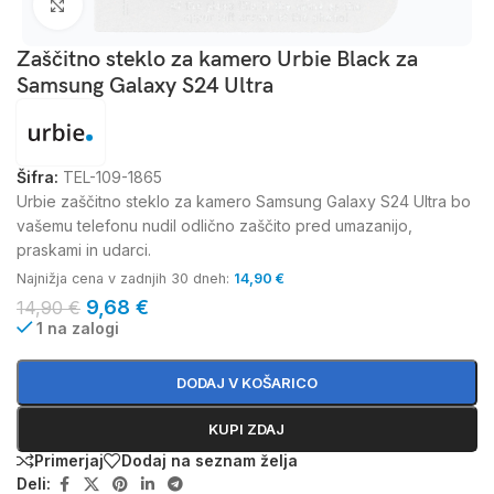
Kliknite za povečavo
Zaščitno steklo za kamero Urbie Black za
Samsung Galaxy S24 Ultra
Šifra:
TEL-109-1865
Urbie zaščitno steklo za kamero Samsung Galaxy S24 Ultra bo
vašemu telefonu nudil odlično zaščito pred umazanijo,
praskami in udarci.
Najnižja cena v zadnjih 30 dneh:
14,90
€
9,68
€
14,90
€
1 na zalogi
DODAJ V KOŠARICO
KUPI ZDAJ
Primerjaj
Dodaj na seznam želja
Deli: