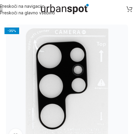
Preskoči na navigacijo
Preskoči na glavno vsebino
Domov
/
Zaščitna stekla
/
Zaščitna stekla za kamero
-35%