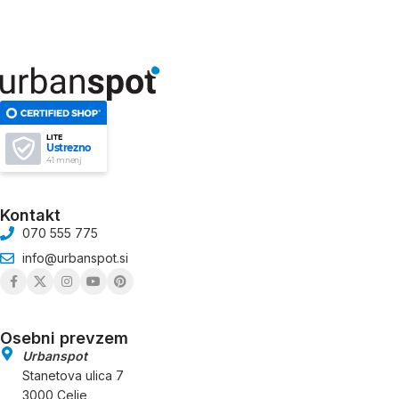
LITE
Ustrezno
41 mnenj
Kontakt
070 555 775
info@urbanspot.si
Osebni prevzem
Urbanspot
Stanetova ulica 7
3000 Celje