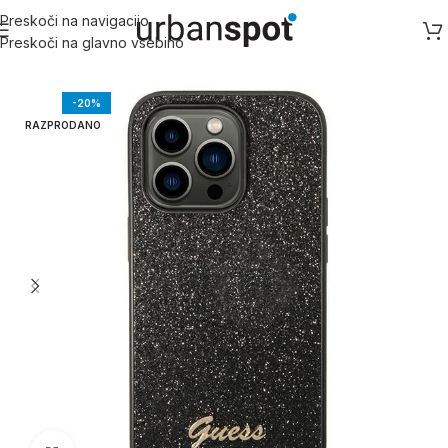
Preskoči na navigacijo
Preskoči na glavno vsebino
Domov
/
Apple
/
Apple iPhone 14 serija
/
iPhone 14 Pro
-20%
RAZPRODANO