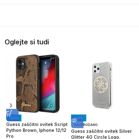
Oglejte si tudi
-55%
-20%
Guess zaščitni ovitek Script
RAZPRODANO
Python Brown, Iphone 12/12
Guess zaščitni ovitek Silver
G
Pro
Glitter 4G Circle Logo,
p