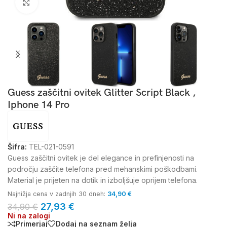
Kliknite za povečavo
Guess zaščitni ovitek Glitter Script Black ,
Iphone 14 Pro
Šifra:
TEL-021-0591
Guess zaščitni ovitek je del elegance in prefinjenosti na
področju zaščite telefona pred mehanskimi poškodbami.
Material je prijeten na dotik in izboljšuje oprijem telefona.
Najnižja cena v zadnjih 30 dneh:
34,90
€
27,93
€
34,90
€
Ni na zalogi
Primerjaj
Dodaj na seznam želja