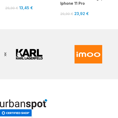
Iphone 11 Pro
S
13,45
€
29,90
€
23,92
€
29,90
€
2