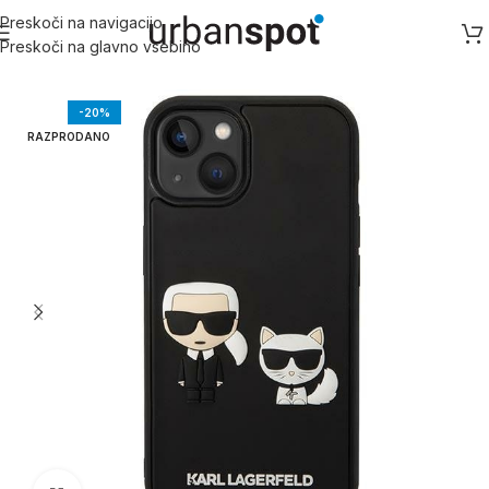
Preskoči na navigacijo
Preskoči na glavno vsebino
Domov
/
Apple
/
Apple iPhone 14 serija
/
iPhone 14 Pro
-20%
RAZPRODANO