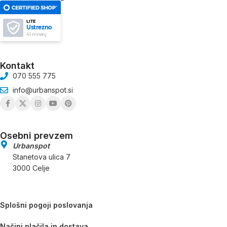
LITE
Ustrezno
41 mnenj
Kontakt
070 555 775
info@urbanspot.si
Osebni prevzem
Urbanspot
Stanetova ulica 7
3000 Celje
Splošni pogoji poslovanja
Načini plačila in dostava