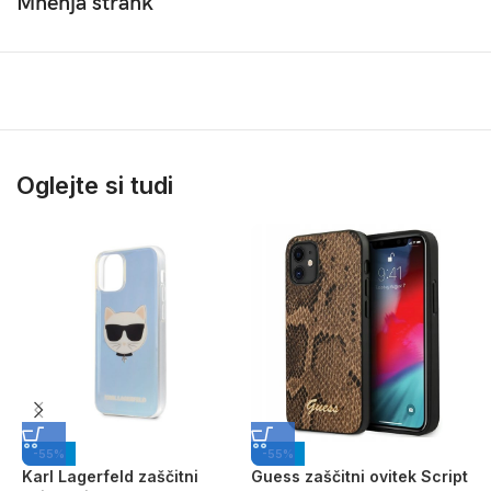
Mnenja strank
Oglejte si tudi
-55%
-55%
Karl Lagerfeld zaščitni
Guess zaščitni ovitek Script
M