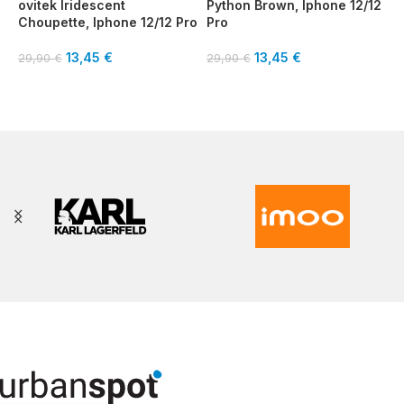
ovitek Iridescent
Python Brown, Iphone 12/12
o
Choupette, Iphone 12/12 Pro
Pro
I
13,45
€
13,45
€
29,90
€
29,90
€
2