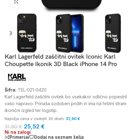
Kliknite za povečavo
Karl Lagerfeld zaščitni ovitek Iconic Karl
Choupette Ikonik 3D Black iPhone 14 Pro
Šifra:
TEL-021-0420
Karl Lagerfeld zaščitni ovitek bo vsekakor odlično popestril
vašo napravo. Prinaša sodoben pridih in ima na hrbtni strani
ikonični izgled ter logotip.
Najnižja cena v zadnjih 30 dneh:
31,90
€
25,52
€
31,90
€
Ni na zalogi
Primerjaj
Dodaj na seznam želja