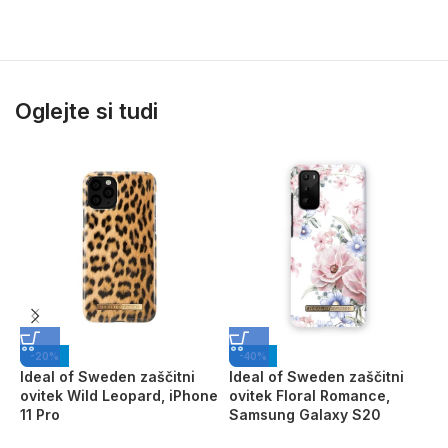
Oglejte si tudi
-20%
-40%
Ideal of Sweden zaščitni
Ideal of Sweden zaščitni
G
ovitek Wild Leopard, iPhone
ovitek Floral Romance,
G
11 Pro
Samsung Galaxy S20
3