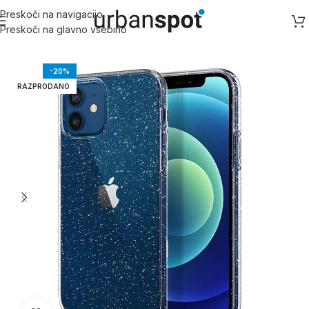
Preskoči na navigacijo
Preskoči na glavno vsebino
Domov
/
Apple
/
Apple iPhone 11 serija
/
iPhone 11
-20%
RAZPRODANO