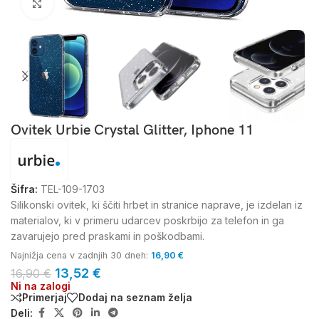
Kliknite za povečavo
Ovitek Urbie Crystal Glitter, Iphone 11
Šifra:
TEL-109-1703
Silikonski ovitek, ki ščiti hrbet in stranice naprave, je izdelan iz
materialov, ki v primeru udarcev poskrbijo za telefon in ga
zavarujejo pred praskami in poškodbami.
Najnižja cena v zadnjih 30 dneh:
16,90
€
13,52
€
16,90
€
Ni na zalogi
Primerjaj
Dodaj na seznam želja
Deli: