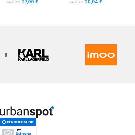
27,99
€
20,94
€
34,99
€
34,90
€
LITE
Ustrezno