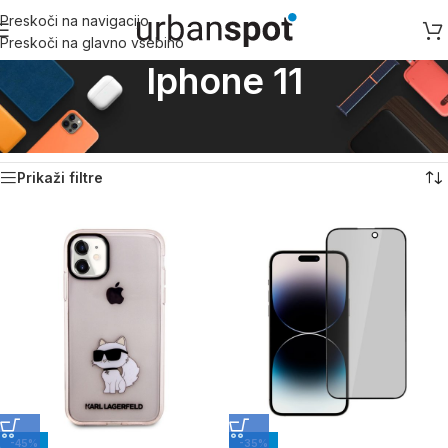
Preskoči na navigacijo
Preskoči na glavno vsebino
Iphone 11
Domov
/
Izdelek Primerno za model
/
Iphone 11
Prikazovanje 1–18 od 31 rezultatov
Prikaži filtre
-45%
-35%