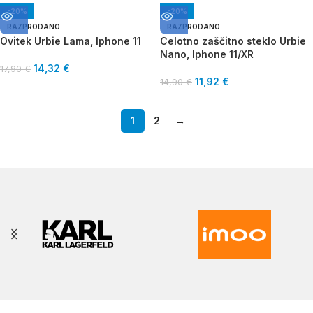
-20%
-20%
RAZPRODANO
RAZPRODANO
Ovitek Urbie Lama, Iphone 11
Celotno zaščitno steklo Urbie
Nano, Iphone 11/XR
14,32
€
17,90
€
11,92
€
14,90
€
1
2
→