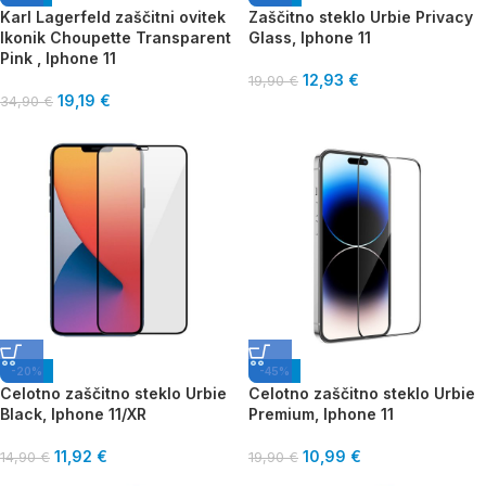
Karl Lagerfeld zaščitni ovitek
Zaščitno steklo Urbie Privacy
Ikonik Choupette Transparent
Glass, Iphone 11
Pink , Iphone 11
12,93
€
19,90
€
19,19
€
34,90
€
-20%
-45%
Celotno zaščitno steklo Urbie
Celotno zaščitno steklo Urbie
Black, Iphone 11/XR
Premium, Iphone 11
11,92
€
10,99
€
14,90
€
19,90
€