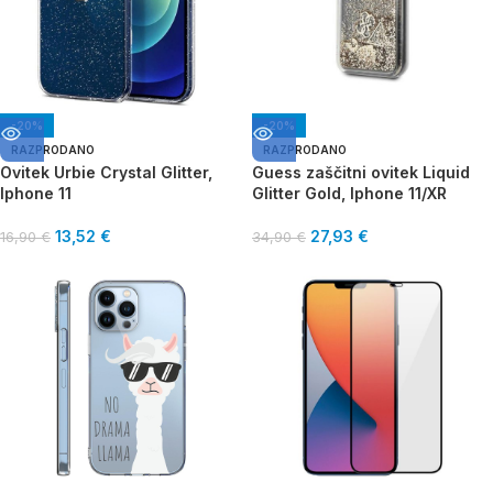
-20%
-20%
RAZPRODANO
RAZPRODANO
Ovitek Urbie Crystal Glitter,
Guess zaščitni ovitek Liquid
Iphone 11
Glitter Gold, Iphone 11/XR
13,52
€
27,93
€
16,90
€
34,90
€