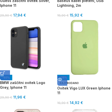
Guess zaščitni ovitek Silver,
Baseus kabel pleteni, USB
Iphone 11
Lightning, 2m
17,94
€
15,92
€
29,90
€
19,90
€
-60%
-25%
BMW zaščitni ovitek Logo
RAZPRODANO
Grey, Iphone 11
Ovitek Vigo LUX Green Iphone
11
11,96
€
29,90
€
14,92
€
19,90
€