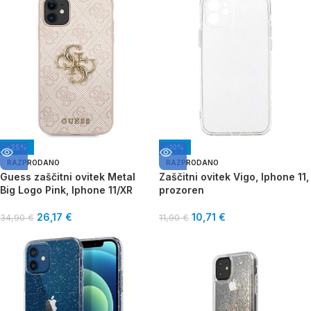
-25%
-10%
RAZPRODANO
RAZPRODANO
Guess zaščitni ovitek Metal
Zaščitni ovitek Vigo, Iphone 11,
Big Logo Pink, Iphone 11/XR
prozoren
26,17
€
10,71
€
34,90
€
11,90
€