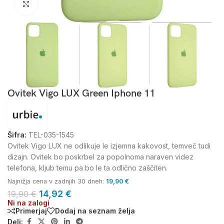
Kliknite za povečavo
Ovitek Vigo LUX Green Iphone 11
Šifra:
TEL-035-1545
Ovitek Vigo LUX ne odlikuje le izjemna kakovost, temveč tudi
dizajn. Ovitek bo poskrbel za popolnoma naraven videz
telefona, kljub temu pa bo le ta odlično zaščiten.
Najnižja cena v zadnjih 30 dneh:
19,90
€
14,92
€
19,90
€
Ni na zalogi
Primerjaj
Dodaj na seznam želja
Deli: