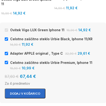
11
11,92
€
14,90
€
14,92
€
19,90
€
Ovitek Vigo LUX Green Iphone 11
14,92
€
19,90
€
Celotno zaščitno steklo Urbie Black, Iphone 11/XR
11,92
€
14,90
€
Adapter APPLE original , Type C
29,61
€
32,90
€
Celotno zaščitno steklo Urbie Premium, Iphone 11
10,99
€
19,90
€
67,44
€
87,60
€
Za 4 predmetov
DODAJ V KOŠARICO