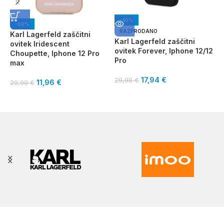
-40%
-60%
K
RAZPRODANO
Karl Lagerfeld zaščitni
o
Karl Lagerfeld zaščitni
ovitek Iridescent
I
ovitek Forever, Iphone 12/12
Choupette, Iphone 12 Pro
Pro
max
2
17,94
€
29,90
€
11,96
€
29,90
€