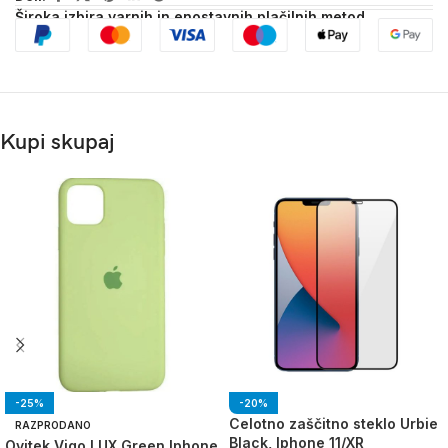
Široka izbira varnih in enostavnih plačilnih metod
Kupi skupaj
-25%
-20%
Celotno zaščitno steklo Urbie
RAZPRODANO
Black, Iphone 11/XR
Ovitek Vigo LUX Green Iphone