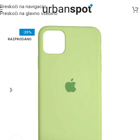
Preskoči na navigacijo
Preskoči na glavno vsebino
Domov
/
Apple
/
Apple iPhone 11 serija
/
iPhone 11
-25%
RAZPRODANO