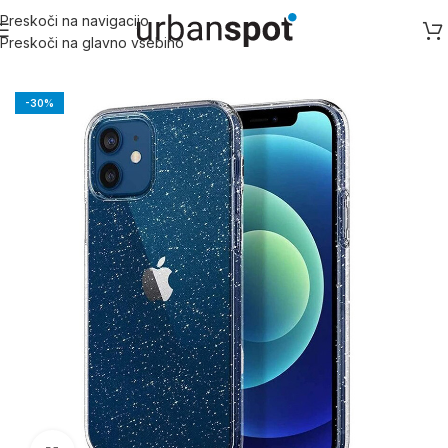
Preskoči na navigacijo
Preskoči na glavno vsebino
Domov
/
Samsung
/
Samsung S serija
/
Galaxy S21 FE
-30%