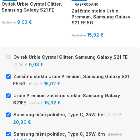
Ovitek Urbie Cyrstal Glitter,
RAZPRODANO
Samsung Galaxy S21 FE
Zaščitno steklo Urbie
Premium, Samsung Galaxy
9,03
€
12,90
€
S21 FE 5G
15,92
€
19,90
€
Ovitek Urbie Cyrstal Glitter, Samsung Galaxy S21 FE
9,03
€
12,90
€
Zaščitno steklo Urbie Premium, Samsung Galaxy S21
FE 5G
15,92
€
19,90
€
Urbie Premium zaščitno steklo, Samsung Galaxy
S21FE
15,92
€
19,90
€
Samsung hišni polnilec, Type C, 25W, bel
21,90
€
20,80
€
Samsung hišni polnilec, Type C, 25W, črn
21,90
€