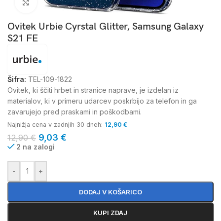
Kliknite za povečavo
Ovitek Urbie Cyrstal Glitter, Samsung Galaxy
S21 FE
Šifra:
TEL-109-1822
Ovitek, ki ščiti hrbet in stranice naprave, je izdelan iz
materialov, ki v primeru udarcev poskrbijo za telefon in ga
zavarujejo pred praskami in poškodbami.
Najnižja cena v zadnjih 30 dneh:
12,90
€
9,03
€
12,90
€
2 na zalogi
-
+
DODAJ V KOŠARICO
KUPI ZDAJ