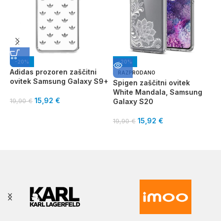
-20%
-20%
Adidas prozoren zaščitni
RAZPRODANO
ovitek Samsung Galaxy S9+
Spigen zaščitni ovitek
I
White Mandala, Samsung
o
15,92
€
19,90
€
Galaxy S20
S
15,92
€
19,90
€
3