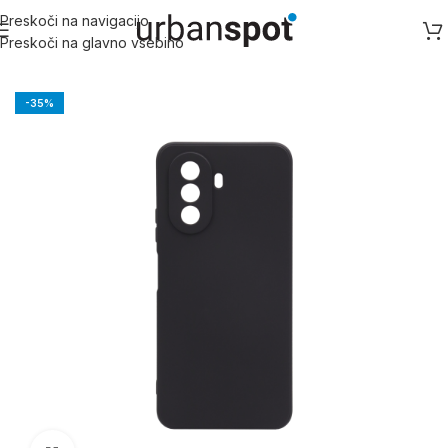
Preskoči na navigacijo
Preskoči na glavno vsebino
Domov
/
Huawei
/
Huawei Nova serija
-35%