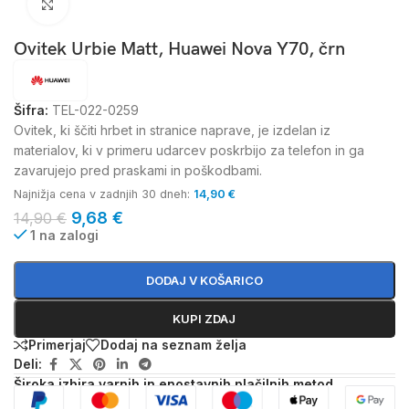
Kliknite za povečavo
Ovitek Urbie Matt, Huawei Nova Y70, črn
Šifra:
TEL-022-0259
Ovitek, ki ščiti hrbet in stranice naprave, je izdelan iz
materialov, ki v primeru udarcev poskrbijo za telefon in ga
zavarujejo pred praskami in poškodbami.
Najnižja cena v zadnjih 30 dneh:
14,90
€
9,68
€
14,90
€
1 na zalogi
DODAJ V KOŠARICO
KUPI ZDAJ
Primerjaj
Dodaj na seznam želja
Deli:
Široka izbira varnih in enostavnih plačilnih metod