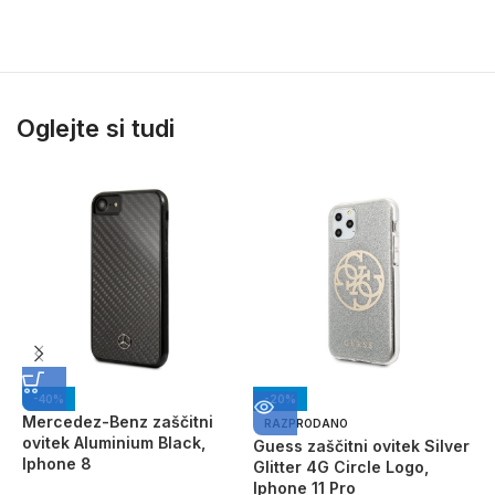
Oglejte si tudi
-40%
-20%
Mercedez-Benz zaščitni
G
RAZPRODANO
ovitek Aluminium Black,
t
Guess zaščitni ovitek Silver
Iphone 8
Glitter 4G Circle Logo,
Iphone 11 Pro
2