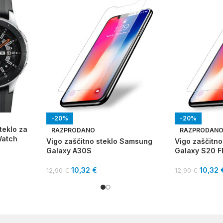
-20%
-20%
teklo za
RAZPRODANO
RAZPRODAN
Watch
Vigo zaščitno steklo Samsung
Vigo zaščitn
Galaxy A30S
Galaxy S20 F
10,32
€
10,32
12,90
€
12,90
€