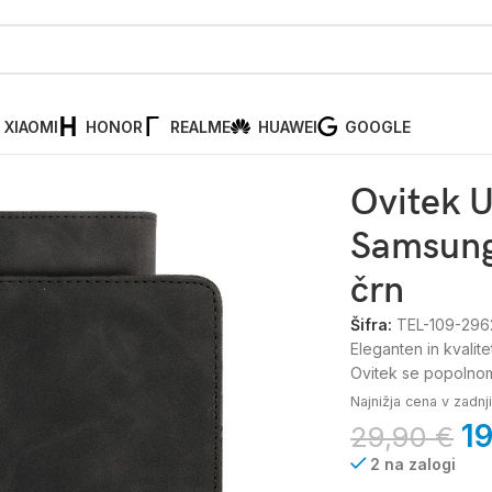
XIAOMI
HONOR
REALME
HUAWEI
GOOGLE
amsung Galaxy Tab S9 FE+, črn
Ovitek U
Samsung
črn
Šifra:
TEL-109-296
Eleganten in kvalit
Ovitek se popolnoma
Najnižja cena v zadn
1
29,90
€
2 na zalogi