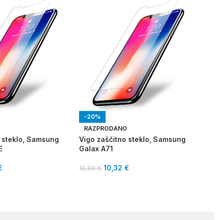
-20%
-2
Panz
O
RAZPRODANO
Sam
o steklo, Samsung
Vigo zaščitno steklo, Samsung
E
Galax A71
29,
€
10,32
€
12,90
€