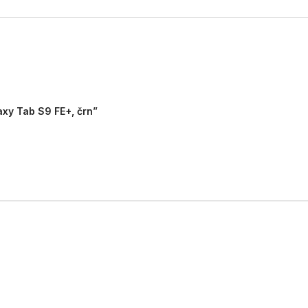
axy Tab S9 FE+, črn”