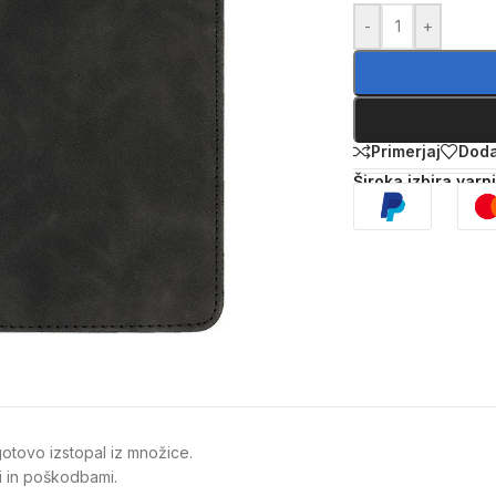
-
+
Primerjaj
Doda
Široka izbira varn
gotovo izstopal iz množice.
mi in poškodbami.