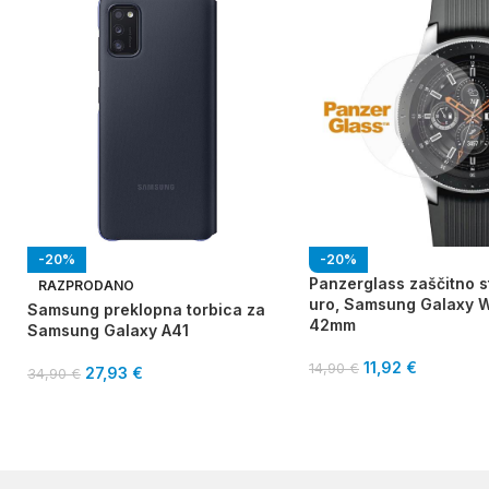
-20%
-20%
Panzerglass zaščitno s
RAZPRODANO
uro, Samsung Galaxy 
Samsung preklopna torbica za
42mm
Samsung Galaxy A41
11,92
€
14,90
€
27,93
€
34,90
€