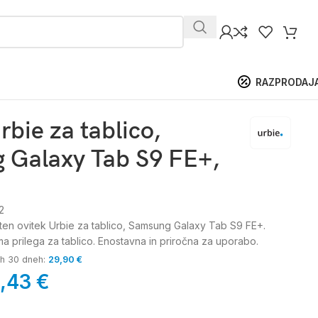
RAZPRODAJ
rbie za tablico,
 Galaxy Tab S9 FE+,
2
eten ovitek Urbie za tablico, Samsung Galaxy Tab S9 FE+.
 prilega za tablico. Enostavna in priročna za uporabo.
jih 30 dneh:
29,90
€
9,43
€