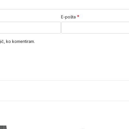
*
E-pošta
jič, ko komentiram.