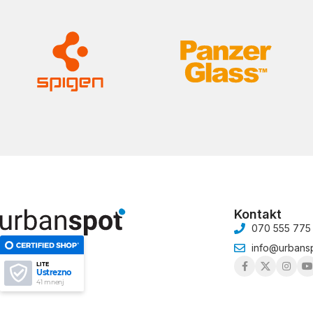
Kontakt
070 555 775
info@urbansp
LITE
Ustrezno
41 mnenj