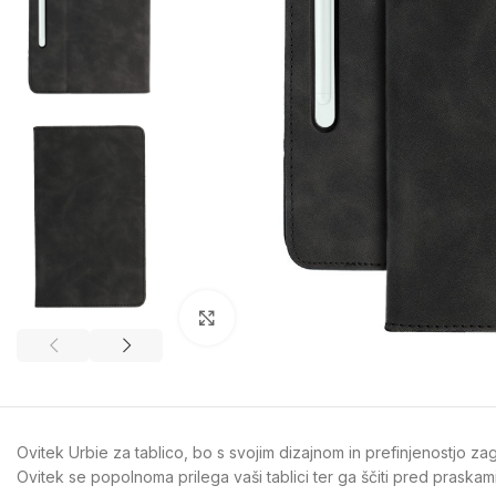
Kliknite za povečavo
Ovitek Urbie za tablico, bo s svojim dizajnom in prefinjenostjo za
Ovitek se popolnoma prilega vaši tablici ter ga ščiti pred praska