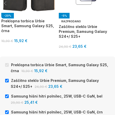
-20%
-5%
Preklopna torbica Urbie
RAZPRODANO
Smart, Samsung Galaxy S25,
Zaščitno steklo Urbie
črna
Premium, Samsung Galaxy
S24+/ S25+
15,92
€
19,90
€
23,65
€
24,90
€
Preklopna torbica Urbie Smart, Samsung Galaxy S25,
črna
15,92
€
19,90
€
Zaščitno steklo Urbie Premium, Samsung Galaxy
S24+/ S25+
23,65
€
24,90
€
Samsung hišni hitri polnilec, 25W, USB-C GaN, bel
25,41
€
29,90
€
Samsung hišni hitri polnilec, 25W, USB-C GaN, črn