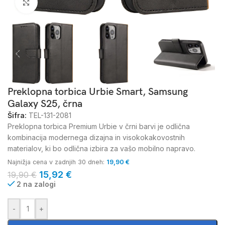
Kliknite za povečavo
Preklopna torbica Urbie Smart, Samsung
Galaxy S25, črna
Šifra:
TEL-131-2081
Preklopna torbica Premium Urbie v črni barvi je odlična
kombinacija modernega dizajna in visokokakovostnih
materialov, ki bo odlična izbira za vašo mobilno napravo.
Najnižja cena v zadnjih 30 dneh:
19,90
€
15,92
€
19,90
€
2 na zalogi
-
+