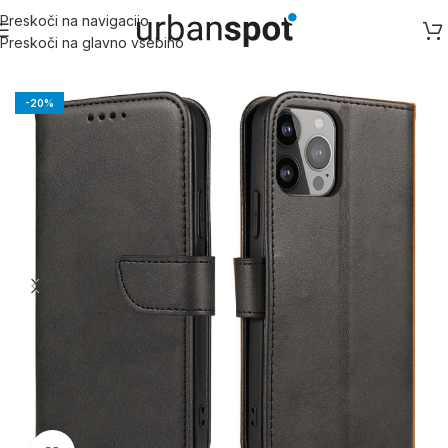
Preskoči na navigacijo
Preskoči na glavno vsebino
Domov
/
Samsung
/
Samsung S serija
/
Galaxy S25
-20%