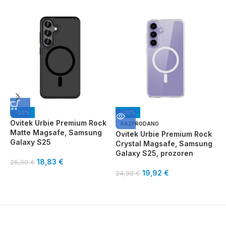
-30%
-20%
Ovitek Urbie Premium Rock
RAZPRODANO
Matte Magsafe, Samsung
Ovitek Urbie Premium Rock
K
Galaxy S25
Crystal Magsafe, Samsung
o
Galaxy S25, prozoren
P
18,83
€
26,90
€
S
19,92
€
24,90
€
3