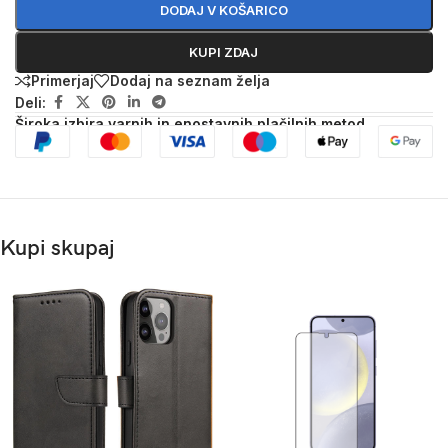
DODAJ V KOŠARICO
KUPI ZDAJ
Primerjaj
Dodaj na seznam želja
Deli:
Široka izbira varnih in enostavnih plačilnih metod
Kupi skupaj