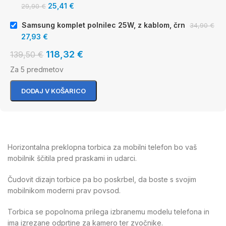
25,41
€
29,90
€
Samsung komplet polnilec 25W, z kablom, črn
34,90
€
27,93
€
118,32
€
139,50
€
Za 5 predmetov
DODAJ V KOŠARICO
Horizontalna preklopna torbica za mobilni telefon bo vaš
mobilnik ščitila pred praskami in udarci.
Čudovit dizajn torbice pa bo poskrbel, da boste s svojim
mobilnikom moderni prav povsod.
Torbica se popolnoma prilega izbranemu modelu telefona in
ima izrezane odprtine za kamero ter zvočnike.