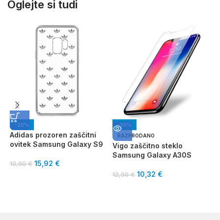
Oglejte si tudi
-20%
-20%
Adidas prozoren zaščitni
RAZPRODANO
ovitek Samsung Galaxy S9
Vigo zaščitno steklo
V
Samsung Galaxy A30S
S
15,92
€
19,90
€
10,32
€
12,90
€
1