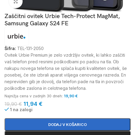
Kliknite za povečavo
Zaščitni ovitek Urbie Tech-Protect MagMat,
Samsung Galaxy S24 FE
Šifra:
TEL-131-2050
Ovitek Urbie Premium je zelo vzdržljiv ovitek, ki lahko zaščiti
vaš telefon pred resnimi poškodbami po padcu na tla. Ob
nakupu novega telefona se splača kupiti kvaliteten ovitek, še
posebej, če ste izbrali aparat višjega cenovnega razreda. En
nepreviden gib je dovolj, da telefon pade na tla in povzroči
poškodbe zaslona in celotnega telefona.
Najnižja cena v zadnjih 30 dneh:
19,90
€
11,94
€
19,90
€
1 na zalogi
DODAJ V KOŠARICO