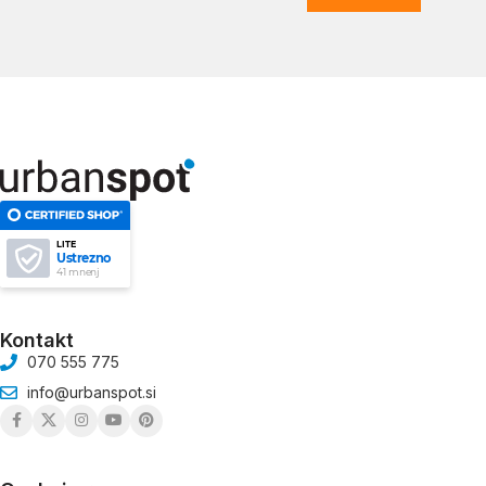
LITE
Ustrezno
41 mnenj
Kontakt
070 555 775
info@urbanspot.si