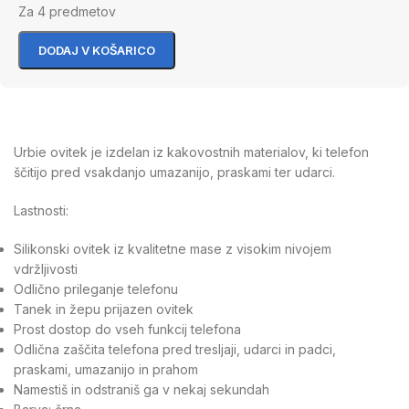
Za 4 predmetov
DODAJ V KOŠARICO
Urbie ovitek je izdelan iz kakovostnih materialov, ki telefon
ščitijo pred vsakdanjo umazanijo, praskami ter udarci.
Lastnosti:
Silikonski ovitek iz kvalitetne mase z visokim nivojem
vdržljivosti
Odlično prileganje telefonu
Tanek in žepu prijazen ovitek
Prost dostop do vseh funkcij telefona
Odlična zaščita telefona pred tresljaji, udarci in padci,
praskami, umazanijo in prahom
Namestiš in odstraniš ga v nekaj sekundah