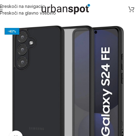
Preskoči na navigacijo
Preskoči na glavno vsebino
Domov
/
Samsung
/
Samsung S serija
-40%