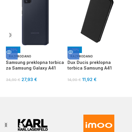
-20%
-20%
RAZPRODANO
RAZPRODANO
Samsung preklopna torbica
Dux Ducis preklopna
V
za Samsung Galaxy A41
torbica Samsung A41
S
27,93
€
11,92
€
34,90
€
14,90
€
1