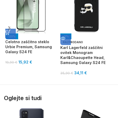
-20%
-5%
Celotno zaščitno steklo
RAZPRODANO
Urbie Premium, Samsung
Karl Lagerfeld zaščitni
G
Galaxy S24 FE
ovitek Monogram
M
Karl&Chaoupette Head,
S
15,92
€
19,90
€
Samsung Galaxy S24 FE
3
34,11
€
35,90
€
Oglejte si tudi