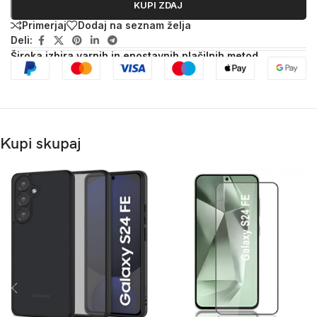
KUPI ZDAJ
Primerjaj
Dodaj na seznam želja
Deli:
Široka izbira varnih in enostavnih plačilnih metod
Kupi skupaj