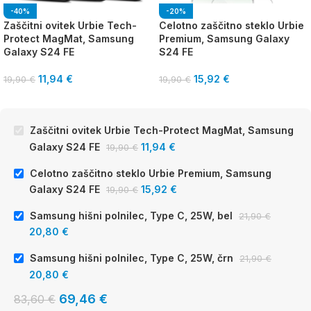
-40%
-20%
Zaščitni ovitek Urbie Tech-
Celotno zaščitno steklo Urbie
Protect MagMat, Samsung
Premium, Samsung Galaxy
Galaxy S24 FE
S24 FE
11,94
€
15,92
€
19,90
€
19,90
€
Zaščitni ovitek Urbie Tech-Protect MagMat, Samsung
Galaxy S24 FE
11,94
€
19,90
€
Celotno zaščitno steklo Urbie Premium, Samsung
Galaxy S24 FE
15,92
€
19,90
€
Samsung hišni polnilec, Type C, 25W, bel
21,90
€
20,80
€
Samsung hišni polnilec, Type C, 25W, črn
21,90
€
20,80
€
69,46
€
83,60
€