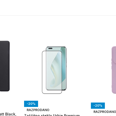
-20%
-20%
RAZPRODANO
RAZPRODAN
att Black,
Zaščitno steklo Urbie Premium,