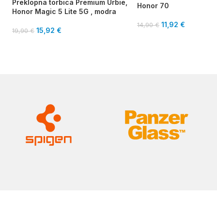
Preklopna torbica Premium Urbie,
Honor 70
Honor Magic 5 Lite 5G , modra
11,92
€
14,90
€
15,92
€
19,90
€