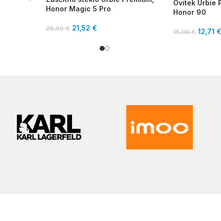
Ovitek Urbie 
Honor Magic 5 Pro
Honor 90
21,52
€
26,90
€
12,71
15,90
€