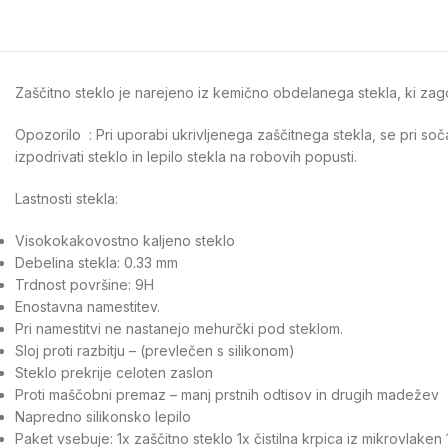
Zaščitno steklo je narejeno iz kemično obdelanega stekla, ki zagot
Opozorilo : Pri uporabi ukrivljenega zaščitnega stekla, se pri so
izpodrivati steklo in lepilo stekla na robovih popusti.
Lastnosti stekla:
Visokokakovostno kaljeno steklo
Debelina stekla: 0.33 mm
Trdnost površine: 9H
Enostavna namestitev.
Pri namestitvi ne nastanejo mehurčki pod steklom.
Sloj proti razbitju – (prevlečen s silikonom)
Steklo prekrije celoten zaslon
Proti maščobni premaz – manj prstnih odtisov in drugih madežev
Napredno silikonsko lepilo
Paket vsebuje: 1x zaščitno steklo 1x čistilna krpica iz mikrovlake