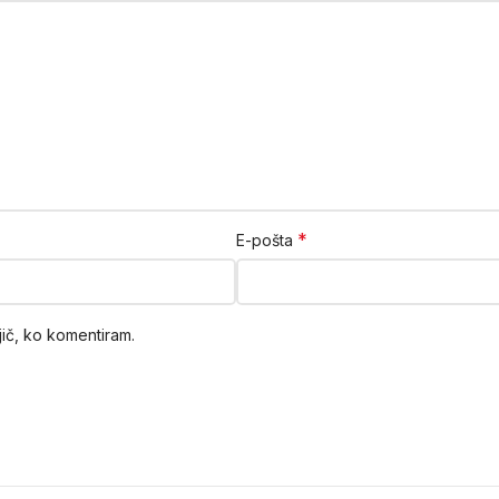
*
E-pošta
jič, ko komentiram.