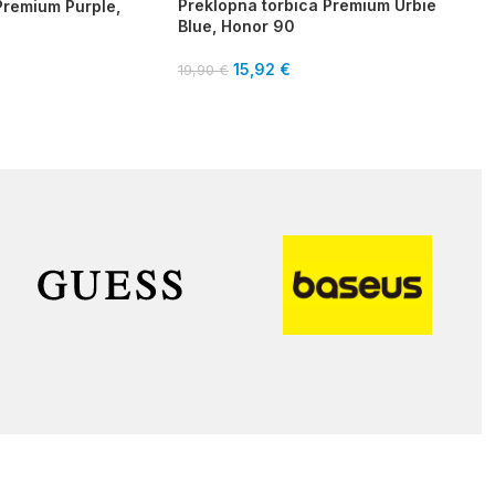
Preklopna torbica Premium Urbie
Premium Purple,
Blue, Honor 90
24,
15,92
€
€
19,90
€