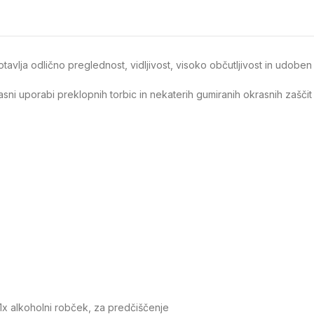
avlja odlično preglednost, vidljivost, visoko občutljivost in udoben
časni uporabi preklopnih torbic in nekaterih gumiranih okrasnih zašč
n 1x alkoholni robček, za predčiščenje