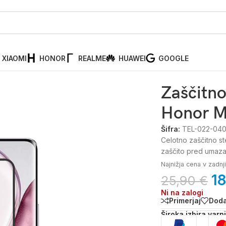
XIAOMI
HONOR
REALME
HUAWEI
GOOGLE
 Honor Magic 7 Lite
Zaščitno
Honor Ma
Šifra:
TEL-022-04
Celotno zaščitno st
zaščito pred umazan
Najnižja cena v zadn
18
25,90
€
Ni na zalogi
Primerjaj
Doda
Široka izbira varn