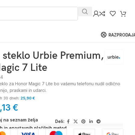
RAZPRODAJ
 steklo Urbie Premium,
gic 7 Lite
04
eklo za Honor Magic 7 Lite bo vašemu telefonu nudil odlično
ijo, praskami in udarci.
jih 30 dneh:
25,90
€
,13
€
j na seznam želja
Deli:
ih in enostavnih plačilnih metod