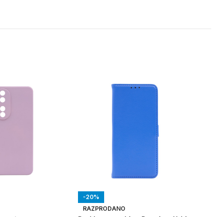
-2
-20%
RA
RAZPRODANO
O
Zašč