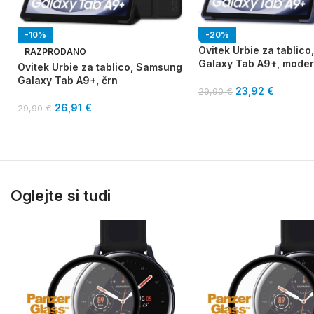
-10%
-20%
Ovitek Urbie za tablic
RAZPRODANO
Galaxy Tab A9+, moder
Ovitek Urbie za tablico, Samsung
Galaxy Tab A9+, črn
23,92
€
29,90
€
26,91
€
29,90
€
Oglejte si tudi