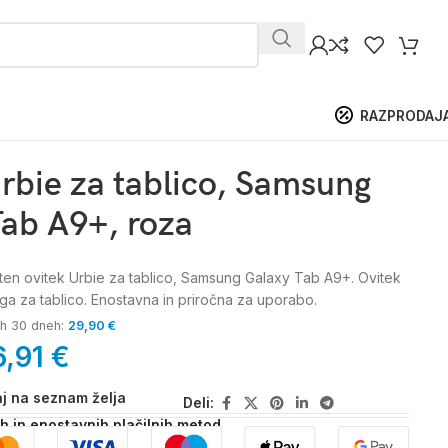
RAZPRODAJ
rbie za tablico, Samsung
ab A9+, roza
eten ovitek Urbie za tablico, Samsung Galaxy Tab A9+. Ovitek
a za tablico. Enostavna in priročna za uporabo.
jih 30 dneh:
29,90
€
6,91
€
j na seznam želja
Deli:
ih in enostavnih plačilnih metod