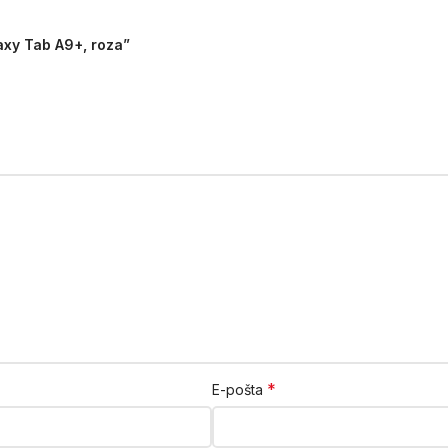
axy Tab A9+, roza”
*
E-pošta