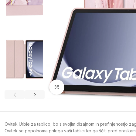
Kliknite za povečavo
Ovitek Urbie za tablico, bo s svojim dizajnom in prefinjenostjo za
Ovitek se popolnoma prilega vaši tablici ter ga ščiti pred praska