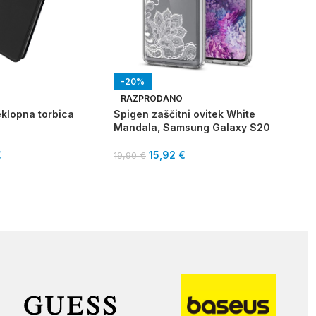
-20%
-2
O
RAZPRODANO
RA
eklopna torbica
Spigen zaščitni ovitek White
Spig
Mandala, Samsung Galaxy S20
Cry
A71
€
15,92
€
19,90
€
19,