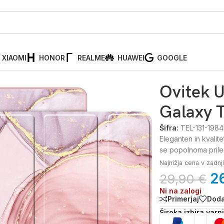
XIAOMI
HONOR
REALME
HUAWEI
GOOGLE
e za tablico, Samsung Galaxy Tab A9+, roza
Ovitek U
Galaxy T
Šifra:
TEL-131-1984
Eleganten in kvalit
se popolnoma prileg
Najnižja cena v zadn
2
29,90
€
Ni na zalogi
Primerjaj
Doda
Široka izbira varn