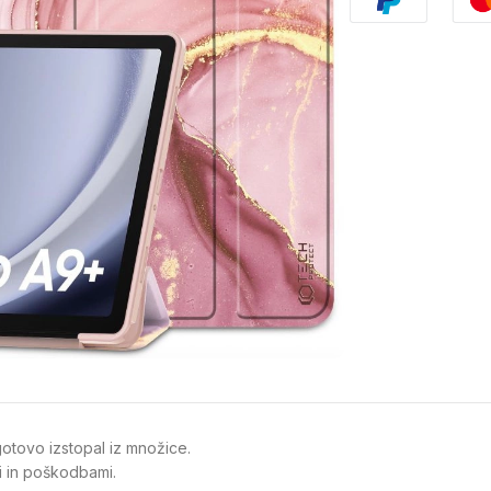
gotovo izstopal iz množice.
mi in poškodbami.