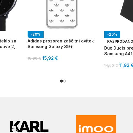
-20%
-20%
teklo za
Adidas prozoren zaščitni ovitek
RAZPRODAN
tive 2,
Samsung Galaxy S9+
Dux Ducis pr
Samsung A41
15,92
€
19,90
€
11,92
14,90
€