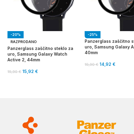
-20%
-25%
Panzerglass zaščitno s
RAZPRODANO
uro, Samsung Galaxy Ac
Panzerglass zaščitno steklo za
40mm
uro, Samsung Galaxy Watch
Active 2, 44mm
14,92
€
19,90
€
15,92
€
19,90
€